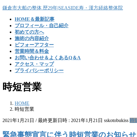
コ
ナ
鎌倉市大船の整体 歴29年|SEASIDE寿・漢方経絡整体院
ン
ビ
HOME＆最新記事
テ
ゲ
プロフィール・自己紹介
ン
ー
初めての方へ
ツ
シ
施術の内容紹介
へ
ョ
ビフォーアフター
ス
ン
営業時間＆料金
キ
に
お問い合わせ＆よくあるQ＆A
ッ
移
アクセス・マップ
プ
動
プライバシーポリシー
時短営業
HOME
時短営業
2021年1月21日
/ 最終更新日時 :
2021年1月21日
sskotobukiss
時
緊急事態宣言に伴う時短営業のお知らせ