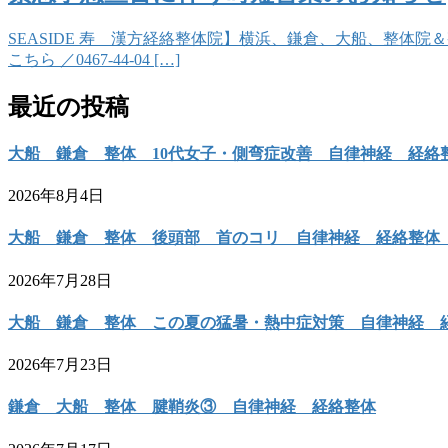
SEASIDE 寿 漢方経絡整体院】横浜、鎌倉、大船、整体院＆
こちら ／0467-44-04 […]
最近の投稿
大船 鎌倉 整体 10代女子・側弯症改善 自律神経 経絡
2026年8月4日
大船 鎌倉 整体 後頭部 首のコリ 自律神経 経絡整
2026年7月28日
大船 鎌倉 整体 この夏の猛暑・熱中症対策 自律神経 
2026年7月23日
鎌倉 大船 整体 腱鞘炎③ 自律神経 経絡整体