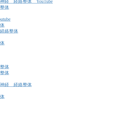
 経絡整体 YouTube
整体
ube
体
経絡整体
体
整体
整体
神経 経絡整体
体