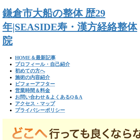
コ
ナ
鎌倉市大船の整体 歴29
ン
ビ
テ
ゲ
年|SEASIDE寿・漢方経絡整体
ン
ー
ツ
シ
院
へ
ョ
ス
ン
キ
に
HOME＆最新記事
ッ
移
プロフィール・自己紹介
プ
動
初めての方へ
施術の内容紹介
ビフォーアフター
営業時間＆料金
お問い合わせ＆よくあるQ＆A
アクセス・マップ
プライバシーポリシー