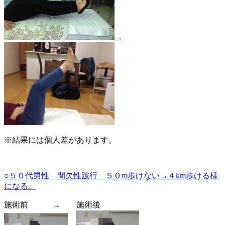
→
※結果には個人差があります。
○５０代男性 間欠性跛行 ５０m歩けない→４km歩ける様
になる。
施術前 → 施術後