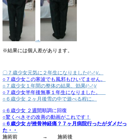
→
※結果には個人差があります。
〇７歳少女元気に２年生になりました(^-^)/。
○７歳少女この寒波でも風邪もひいてません。
○７歳少女１年間の整体の結果、効果(^-^)/
○７歳少女半年後無事１年生になりました。
○６歳少女 ２ヶ月後雪の中で遊べる程に。
○６歳少女 ２週間
順調に回復
○驚くべきその改善の動画がこれです！
○６歳少女 が挫骨神経痛？７ヶ月病院行ったがダメだっ
た・・
施術前 → 施術後