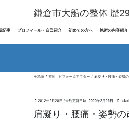
コ
ナ
ン
ビ
鎌倉市大船の整体 歴29
テ
ゲ
ン
ー
新記事
プロフィール・自己紹介
初めての方へ
施術の内容紹介
ツ
シ
へ
ョ
ス
ン
キ
に
ッ
移
プ
動
HOME
整体 ビフォー＆アフター
肩凝り・腰痛・姿勢の
2012年2月20日
/ 最終更新日時 :
2020年2月26日
sskot
肩凝り・腰痛・姿勢の