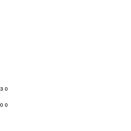
４
３０
００
０