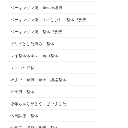
パーキンソン病 坐骨神経痛
パーキンソン病 手のしびれ 整体で改善
パーキンソン病 整体で改善
ピリピとした痛み 整体
マイ整体体操法 自力整体
マスコミ取材
めまい 頭痛 頭重 経絡整体
五十肩 整体
今年もありがとうございました。
休日診療 整体
側弯症 姿勢の改善 整体