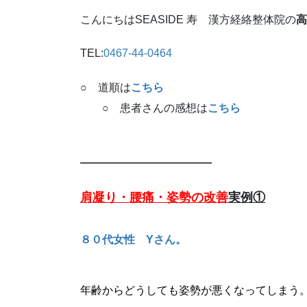
こんにちはSEASIDE 寿 漢方経絡整体院の
高
TEL:
0467-44-0464
○ 道順は
こちら
○ 患者さんの感想は
こちら
————————————
肩凝り・腰痛・姿勢
の改善
実例①
８０代女性 Yさん。
年齢からどうしても姿勢が悪くなってしまう