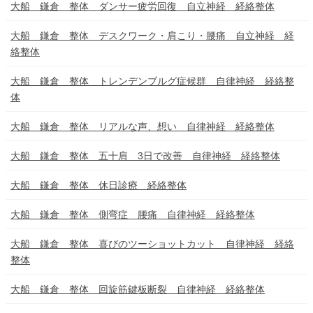
大船 鎌倉 整体 ダンサー疲労回復 自立神経 経絡整体
大船 鎌倉 整体 デスクワーク・肩こり・腰痛 自立神経 経
絡整体
大船 鎌倉 整体 トレンデンブルグ症候群 自律神経 経絡整
体
大船 鎌倉 整体 リアルな声、想い 自律神経 経絡整体
大船 鎌倉 整体 五十肩 3日で改善 自律神経 経絡整体
大船 鎌倉 整体 休日診療 経絡整体
大船 鎌倉 整体 側弯症 腰痛 自律神経 経絡整体
大船 鎌倉 整体 喜びのツーショットカット 自律神経 経絡
整体
大船 鎌倉 整体 回旋筋鍵板断裂 自律神経 経絡整体