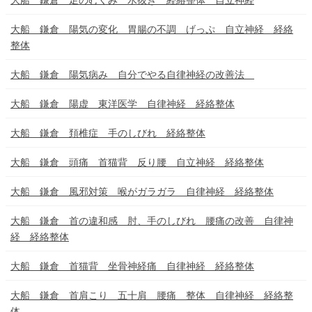
大船 鎌倉 陽気の変化 胃腸の不調 げっぷ 自立神経 経絡
整体
大船 鎌倉 陽気病み 自分でやる自律神経の改善法
大船 鎌倉 陽虚 東洋医学 自律神経 経絡整体
大船 鎌倉 頚椎症 手のしびれ 経絡整体
大船 鎌倉 頭痛 首猫背 反り腰 自立神経 経絡整体
大船 鎌倉 風邪対策 喉がガラガラ 自律神経 経絡整体
大船 鎌倉 首の違和感 肘、手のしびれ 腰痛の改善 自律神
経 経絡整体
大船 鎌倉 首猫背 坐骨神経痛 自律神経 経絡整体
大船 鎌倉 首肩こり 五十肩 腰痛 整体 自律神経 経絡整
体