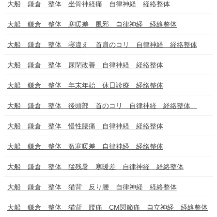
大船 鎌倉 整体 坐骨神経痛 自律神経 経絡整体
大船 鎌倉 整体 寒暖差 風邪 自律神経 経絡整体
大船 鎌倉 整体 寝違え 首肩のコリ 自律神経 経絡整体
大船 鎌倉 整体 尿閉改善 自律神経 経絡整体
大船 鎌倉 整体 年末年始 休日診療 経絡整体
大船 鎌倉 整体 後頭部 首のコリ 自律神経 経絡整体
大船 鎌倉 整体 慢性腰痛 自律神経 経絡整体
大船 鎌倉 整体 激寒暖差 自律神経 経絡整体
大船 鎌倉 整体 猛残暑 寒暖差 自律神経 経絡整体
大船 鎌倉 整体 猫背 反り腰 自律神経 経絡整体
大船 鎌倉 整体 猫背 腰痛 CM関節痛 自立神経 経絡整体