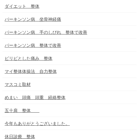
ダイエット 整体
パーキンソン病 坐骨神経痛
パーキンソン病 手のしびれ 整体で改善
パーキンソン病 整体で改善
ピリピとした痛み 整体
マイ整体体操法 自力整体
マスコミ取材
めまい 頭痛 頭重 経絡整体
五十肩 整体
今年もありがとうございました。
休日診療 整体