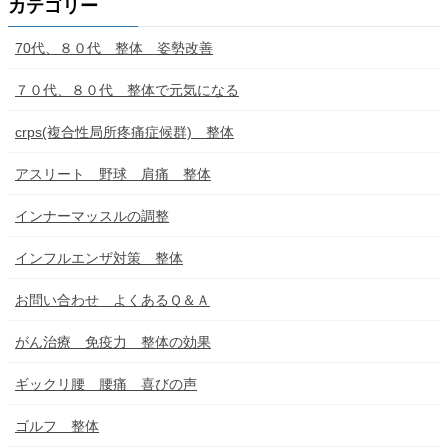
カテゴリー
70代、８０代 整体 姿勢改善
７０代、８０代 整体で元気になる
crps(複合性局所疼痛症候群) 整体
アスリート 野球 肩痛 整体
インナーマッスルの調整
インフルエンザ対策 整体
お問い合わせ よくあるＱ＆Ａ
がん治療 免疫力 整体の効果
ギックリ腰 腰痛 喜びの声
ゴルフ 整体