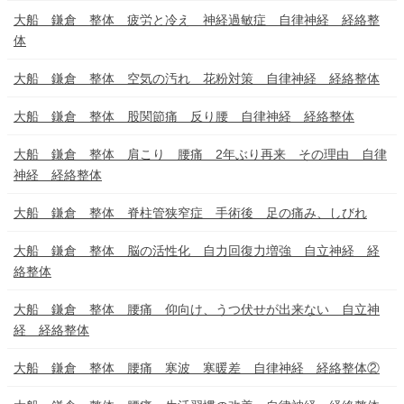
大船 鎌倉 整体 疲労と冷え 神経過敏症 自律神経 経絡整
体
大船 鎌倉 整体 空気の汚れ 花粉対策 自律神経 経絡整体
大船 鎌倉 整体 股関節痛 反り腰 自律神経 経絡整体
大船 鎌倉 整体 肩こり 腰痛 2年ぶり再来 その理由 自律
神経 経絡整体
大船 鎌倉 整体 脊柱管狭窄症 手術後 足の痛み、しびれ
大船 鎌倉 整体 脳の活性化 自力回復力増強 自立神経 経
絡整体
大船 鎌倉 整体 腰痛 仰向け、うつ伏せが出来ない 自立神
経 経絡整体
大船 鎌倉 整体 腰痛 寒波 寒暖差 自律神経 経絡整体②