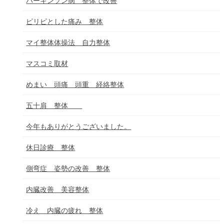
パーキンソン病 整体で改善
ピリピとした痛み 整体
マイ整体体操法 自力整体
マスコミ取材
めまい 頭痛 頭重 経絡整体
五十肩 整体
今年もありがとうございました。
休日診療 整体
側弯症 姿勢の改善 整体
内臓改善 美容整体
冷え 内臓の疲れ 整体