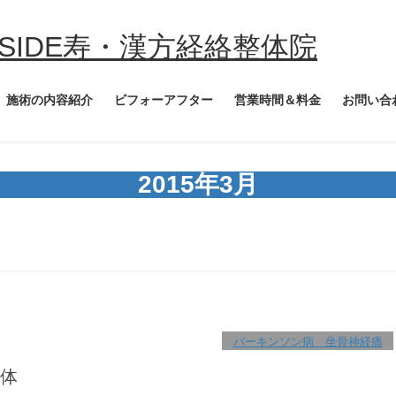
ASIDE寿・漢方経絡整体院
施術の内容紹介
ビフォーアフター
営業時間＆料金
お問い合
2015年3月
パーキンソン病 坐骨神経痛
体