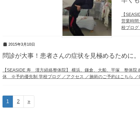
早くも
【SEA
営業時間:
校ブログ 
2015年3月10日
問診が大事！患者さんの症状を見極めるために。
【SEASIDE 寿 漢方経絡整体院】 横浜、鎌倉、大船、平塚 整体院＆整
休 ※予約優先制 学校ブログ ／アクセス ／施術のご予約はこちら ／04
投
固
固
1
2
»
定
定
稿
ペ
ペ
の
ー
ー
ジ
ジ
ペ