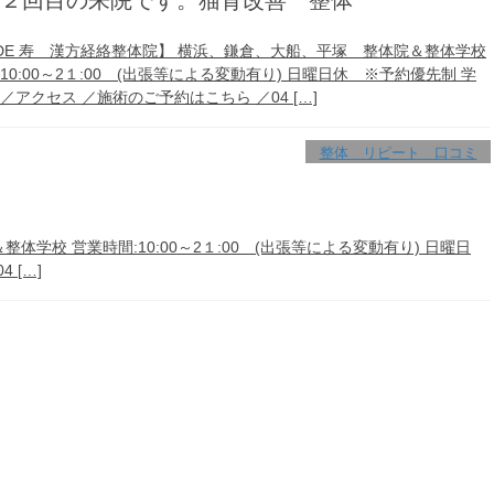
２回目の来院です。猫背改善 整体
SIDE 寿 漢方経絡整体院】 横浜、鎌倉、大船、平塚 整体院＆整体学校
10:00～2１:00 (出張等による変動有り) 日曜日休 ※予約優先制 学
／アクセス ／施術のご予約はこちら ／04 […]
整体 リピート 口コミ
体学校 営業時間:10:00～2１:00 (出張等による変動有り) 日曜日
 […]