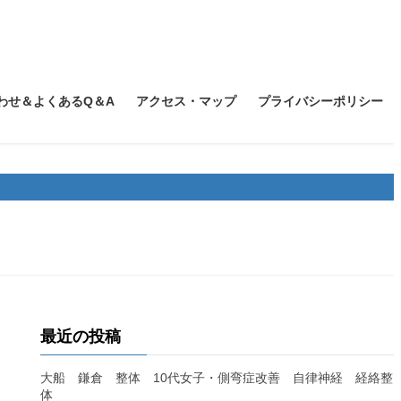
わせ＆よくあるQ＆A
アクセス・マップ
プライバシーポリシー
最近の投稿
大船 鎌倉 整体 10代女子・側弯症改善 自律神経 経絡整
体