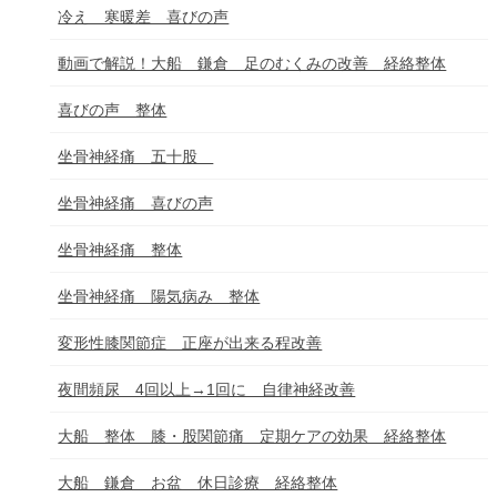
冷え 寒暖差 喜びの声
動画で解説！大船 鎌倉 足のむくみの改善 経絡整体
喜びの声 整体
坐骨神経痛 五十股
坐骨神経痛 喜びの声
坐骨神経痛 整体
坐骨神経痛 陽気病み 整体
変形性膝関節症 正座が出来る程改善
夜間頻尿 4回以上→1回に 自律神経改善
大船 整体 膝・股関節痛 定期ケアの効果 経絡整体
大船 鎌倉 お盆 休日診療 経絡整体