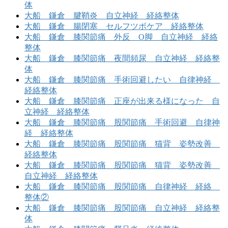
体
大船 鎌倉 腱鞘炎 自立神経 経絡整体
大船 鎌倉 腸閉塞 セルフツボケア 経絡整体
大船 鎌倉 膝関節痛 外反 O脚 自立神経 経絡
整体
大船 鎌倉 膝関節痛 夜間頻尿 自立神経 経絡整
体
大船 鎌倉 膝関節痛 手術回避したい 自律神経
経絡整体
大船 鎌倉 膝関節痛 正座が出来る様になった 自
立神経 経絡整体
大船 鎌倉 膝関節痛 股関節痛 手術回避 自律神
経 経絡整体
大船 鎌倉 膝関節痛 股関節痛 猫背 姿勢改善
経絡整体
大船 鎌倉 膝関節痛 股関節痛 猫背 姿勢改善
自立神経 経絡整体
大船 鎌倉 膝関節痛 股関節痛 自律神経 経絡
整体②
大船 鎌倉 膝関節痛 股関節痛 自立神経 経絡整
体