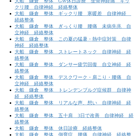
大船 鎌倉 整体 GW休日診療 坐骨神経痛 ギッ
クリ腰 自律神経 経絡整体
大船 鎌倉 整体 ギックリ腰 寒暖差 自律神経
経絡整体
大船 鎌倉 整体 ぎっくり腰 腰痛 未病先兆 自
立神経 経絡整体
大船 鎌倉 整体 この夏の猛暑・熱中症対策 自律
神経 経絡整体
大船 鎌倉 整体 ストレートネック 自律神経 経
絡整体
大船 鎌倉 整体 ダンサー疲労回復 自立神経 経
絡整体
大船 鎌倉 整体 デスクワーク・肩こり・腰痛 自
立神経 経絡整体
大船 鎌倉 整体 トレンデンブルグ症候群 自律神
経 経絡整体
大船 鎌倉 整体 リアルな声、想い 自律神経 経
絡整体
大船 鎌倉 整体 五十肩 3日で改善 自律神経 経
絡整体
大船 鎌倉 整体 休日診療 経絡整体
大船 鎌倉 整体 側弯症 腰痛 自律神経 経絡整