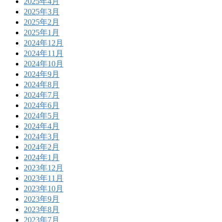
2025年4月
2025年3月
2025年2月
2025年1月
2024年12月
2024年11月
2024年10月
2024年9月
2024年8月
2024年7月
2024年6月
2024年5月
2024年4月
2024年3月
2024年2月
2024年1月
2023年12月
2023年11月
2023年10月
2023年9月
2023年8月
2023年7月