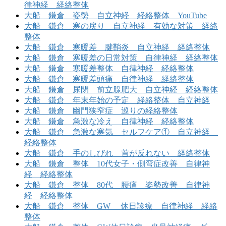
律神経 経絡整体
大船 鎌倉 姿勢 自立神経 経絡整体 YouTube
大船 鎌倉 寒の戻り 自立神経 有効な対策 経絡
整体
大船 鎌倉 寒暖差 腱鞘炎 自立神経 経絡整体
大船 鎌倉 寒暖差の日常対策 自律神経 経絡整体
大船 鎌倉 寒暖差整体 自律神経 経絡整体
大船 鎌倉 寒暖差頭痛 自律神経 経絡整体
大船 鎌倉 尿閉 前立腺肥大 自立神経 経絡整体
大船 鎌倉 年末年始の予定 経絡整体 自立神経
大船 鎌倉 幽門狭窄症 巡りの経絡整体
大船 鎌倉 急激な冷え 自律神経 経絡整体
大船 鎌倉 急激な寒気 セルフケア① 自立神経
経絡整体
大船 鎌倉 手のしびれ 首が反れない 経絡整体
大船 鎌倉 整体 10代女子・側弯症改善 自律神
経 経絡整体
大船 鎌倉 整体 80代 腰痛 姿勢改善 自律神
経 経絡整体
大船 鎌倉 整体 GW 休日診療 自律神経 経絡
整体