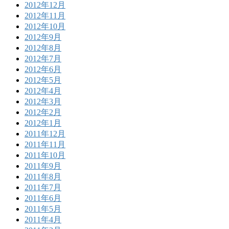
2012年12月
2012年11月
2012年10月
2012年9月
2012年8月
2012年7月
2012年6月
2012年5月
2012年4月
2012年3月
2012年2月
2012年1月
2011年12月
2011年11月
2011年10月
2011年9月
2011年8月
2011年7月
2011年6月
2011年5月
2011年4月