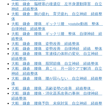
大船 鎌倉 脳梗塞の後遺症 左半身運動障害 自立
神経 経絡整体
大船 鎌倉 腕の疲れ 育児疲れ 自立神経 経絡整
体
大船 鎌倉 腰痛 ギックリ腰 youtube動画 整体
自律神経 経絡整体
大船 鎌倉 腰痛 ギックリ腰 整体 自律神経 経
絡整体
大船 鎌倉 腰痛 姿勢改善 経絡整体
大船 鎌倉 腰痛 姿勢改善 自律神経 経絡 整体
大船 鎌倉 腰痛 常連様の体幹の変化 自立神経
経絡整体
大船 鎌倉 腰痛 股関節痛 自立神経 経絡整体
大船 鎌倉 腰痛 肩こり 月一回ケアで解消 自立
神経 経絡整体
大船 鎌倉 腰痛 腰が回らない 自立神経 経絡整
体
大船 鎌倉 腰痛 高齢姿勢の改善 経絡整体
大船 鎌倉 腰痛・消化器系改善の事例 自律神経
経絡整体
大船 鎌倉 腰痛予防 未病対策 自立神経 経絡整