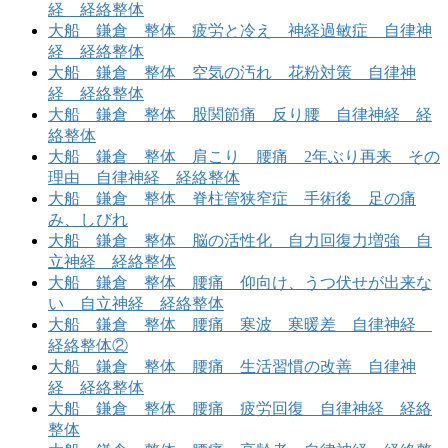
経 経絡整体
大船 鎌倉 整体 疲労と冷え 神経過敏症 自律神
経 経絡整体
大船 鎌倉 整体 空気の汚れ 花粉対策 自律神
経 経絡整体
大船 鎌倉 整体 股関節痛 反り腰 自律神経 経
絡整体
大船 鎌倉 整体 肩こり 腰痛 2年ぶり再来 その
理由 自律神経 経絡整体
大船 鎌倉 整体 脊柱管狭窄症 手術後 足の痛
み、しびれ
大船 鎌倉 整体 脳の活性化 自力回復力増強 自
立神経 経絡整体
大船 鎌倉 整体 腰痛 仰向け、うつ伏せが出来な
い 自立神経 経絡整体
大船 鎌倉 整体 腰痛 寒波 寒暖差 自律神経
経絡整体②
大船 鎌倉 整体 腰痛 生活習慣の改善 自律神
経 経絡整体
大船 鎌倉 整体 腰痛 疲労回復 自律神経 経絡
整体