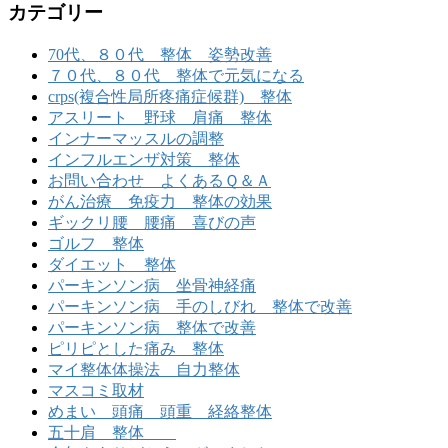
カテゴリー
70代、８０代 整体 姿勢改善
７０代、８０代 整体で元気になる
crps(複合性局所疼痛症候群) 整体
アスリート 野球 肩痛 整体
インナーマッスルの調整
インフルエンザ対策 整体
お問い合わせ よくあるＱ＆Ａ
がん治療 免疫力 整体の効果
ギックリ腰 腰痛 喜びの声
ゴルフ 整体
ダイエット 整体
パーキンソン病 坐骨神経痛
パーキンソン病 手のしびれ 整体で改善
パーキンソン病 整体で改善
ピリピとした痛み 整体
マイ整体体操法 自力整体
マスコミ取材
めまい 頭痛 頭重 経絡整体
五十肩 整体