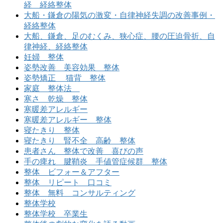
経 経絡整体
大船・鎌倉の陽気の激変・自律神経失調の改善事例・
経絡整体
大船、鎌倉、足のむくみ、狭心症、腰の圧迫骨折、自
律神経、経絡整体
妊婦 整体
姿勢改善 美容効果 整体
姿勢矯正 猫背 整体
家庭 整体法
寒さ 乾燥 整体
寒暖差アレルギー
寒暖差アレルギー 整体
寝たきり 整体
寝たきり 腎不全 高齢 整体
患者さん 整体で改善 喜びの声
手の痺れ 腱鞘炎 手値管症候群 整体
整体 ビフォー＆アフター
整体 リピート 口コミ
整体 無料 コンサルティング
整体学校
整体学校 卒業生