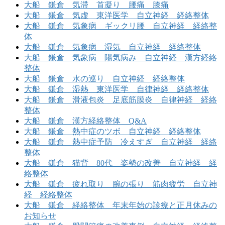
大船 鎌倉 気滞 首凝り 腰痛 膝痛
大船 鎌倉 気虚 東洋医学 自立神経 経絡整体
大船 鎌倉 気象病 ギックリ腰 自立神経 経絡整
体
大船 鎌倉 気象病 湿気 自立神経 経絡整体
大船 鎌倉 気象病 陽気病み 自立神経 漢方経絡
整体
大船 鎌倉 水の巡り 自立神経 経絡整体
大船 鎌倉 湿熱 東洋医学 自律神経 経絡整体
大船 鎌倉 滑液包炎 足底筋膜炎 自律神経 経絡
整体
大船 鎌倉 漢方経絡整体 Q&A
大船 鎌倉 熱中症のツボ 自立神経 経絡整体
大船 鎌倉 熱中症予防 冷えすぎ 自立神経 経絡
整体
大船 鎌倉 猫背 80代 姿勢の改善 自立神経 経
絡整体
大船 鎌倉 疲れ取り 腕の張り 筋肉疲労 自立神
経 経絡整体
大船 鎌倉 経絡整体 年末年始の診療と正月休みの
お知らせ