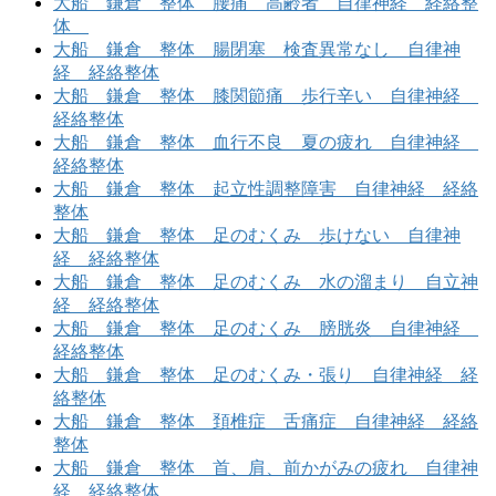
大船 鎌倉 整体 腰痛 高齢者 自律神経 経絡整
体
大船 鎌倉 整体 腸閉塞 検査異常なし 自律神
経 経絡整体
大船 鎌倉 整体 膝関節痛 歩行辛い 自律神経
経絡整体
大船 鎌倉 整体 血行不良 夏の疲れ 自律神経
経絡整体
大船 鎌倉 整体 起立性調整障害 自律神経 経絡
整体
大船 鎌倉 整体 足のむくみ 歩けない 自律神
経 経絡整体
大船 鎌倉 整体 足のむくみ 水の溜まり 自立神
経 経絡整体
大船 鎌倉 整体 足のむくみ 膀胱炎 自律神経
経絡整体
大船 鎌倉 整体 足のむくみ・張り 自律神経 経
絡整体
大船 鎌倉 整体 頚椎症 舌痛症 自律神経 経絡
整体
大船 鎌倉 整体 首、肩、前かがみの疲れ 自律神
経 経絡整体