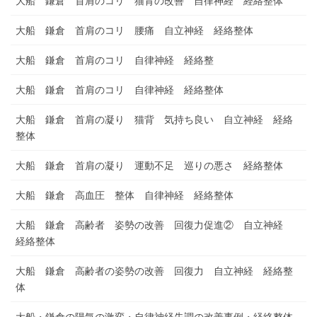
大船 鎌倉 首肩のコリ 猫背の改善 自律神経 経絡整体
大船 鎌倉 首肩のコリ 腰痛 自立神経 経絡整体
大船 鎌倉 首肩のコリ 自律神経 経絡整
大船 鎌倉 首肩のコリ 自律神経 経絡整体
大船 鎌倉 首肩の凝り 猫背 気持ち良い 自立神経 経絡
整体
大船 鎌倉 首肩の凝り 運動不足 巡りの悪さ 経絡整体
大船 鎌倉 高血圧 整体 自律神経 経絡整体
大船 鎌倉 高齢者 姿勢の改善 回復力促進② 自立神経
経絡整体
大船 鎌倉 高齢者の姿勢の改善 回復力 自立神経 経絡整
体
大船・鎌倉の陽気の激変・自律神経失調の改善事例・経絡整体