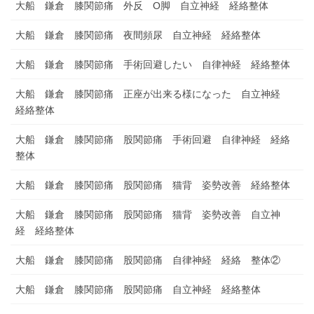
大船 鎌倉 膝関節痛 外反 O脚 自立神経 経絡整体
大船 鎌倉 膝関節痛 夜間頻尿 自立神経 経絡整体
大船 鎌倉 膝関節痛 手術回避したい 自律神経 経絡整体
大船 鎌倉 膝関節痛 正座が出来る様になった 自立神経
経絡整体
大船 鎌倉 膝関節痛 股関節痛 手術回避 自律神経 経絡
整体
大船 鎌倉 膝関節痛 股関節痛 猫背 姿勢改善 経絡整体
大船 鎌倉 膝関節痛 股関節痛 猫背 姿勢改善 自立神
経 経絡整体
大船 鎌倉 膝関節痛 股関節痛 自律神経 経絡 整体②
大船 鎌倉 膝関節痛 股関節痛 自立神経 経絡整体