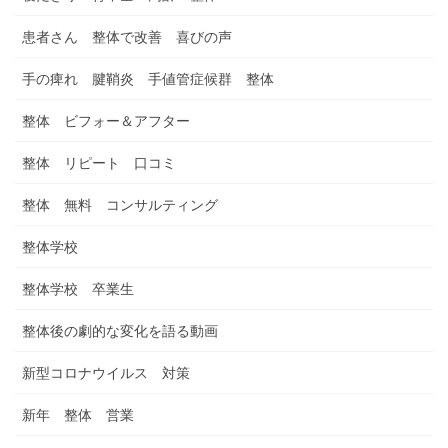
患者さん 整体で改善 喜びの声
手の痺れ 腱鞘炎 手値管症候群 整体
整体 ビフォー＆アフター
整体 リピート 口コミ
整体 無料 コンサルティング
整体学校
整体学校 卒業生
整体後の劇的な変化を語る動画
新型コロナウイルス 対策
新年 整体 営業