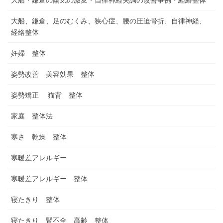
大船、鎌倉、足のむくみ、狭心症、腰の圧迫骨折、自律神経、
経絡整体
妊婦 整体
姿勢改善 美容効果 整体
姿勢矯正 猫背 整体
家庭 整体法
寒さ 乾燥 整体
寒暖差アレルギー
寒暖差アレルギー 整体
寝たきり 整体
寝たきり 腎不全 高齢 整体