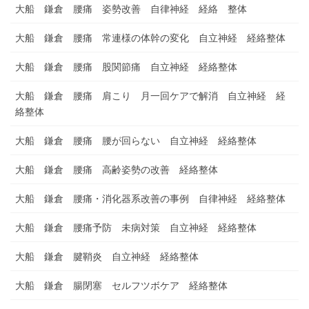
大船 鎌倉 腰痛 姿勢改善 自律神経 経絡 整体
大船 鎌倉 腰痛 常連様の体幹の変化 自立神経 経絡整体
大船 鎌倉 腰痛 股関節痛 自立神経 経絡整体
大船 鎌倉 腰痛 肩こり 月一回ケアで解消 自立神経 経
絡整体
大船 鎌倉 腰痛 腰が回らない 自立神経 経絡整体
大船 鎌倉 腰痛 高齢姿勢の改善 経絡整体
大船 鎌倉 腰痛・消化器系改善の事例 自律神経 経絡整体
大船 鎌倉 腰痛予防 未病対策 自立神経 経絡整体
大船 鎌倉 腱鞘炎 自立神経 経絡整体
大船 鎌倉 腸閉塞 セルフツボケア 経絡整体