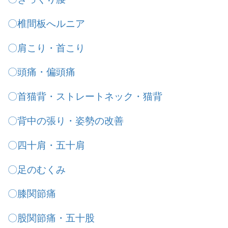
〇椎間板へルニア
〇肩こり・首こり
〇頭痛・偏頭痛
〇首猫背・ストレートネック・猫背
〇背中の張り・姿勢の改善
〇四十肩・五十肩
〇足のむくみ
〇膝関節痛
〇股関節痛・五十股