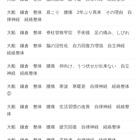
大船 鎌倉 整体 肩こり 腰痛 2年ぶり再来 その理由 自
律神経 経絡整体
大船 鎌倉 整体 脊柱管狭窄症 手術後 足の痛み、しびれ
大船 鎌倉 整体 脳の活性化 自力回復力増強 自立神経
経絡整体
大船 鎌倉 整体 腰痛 仰向け、うつ伏せが出来ない 自立
神経 経絡整体
大船 鎌倉 整体 腰痛 寒波 寒暖差 自律神経 経絡整体
②
大船 鎌倉 整体 腰痛 生活習慣の改善 自律神経 経絡整
体
大船 鎌倉 整体 腰痛 疲労回復 自律神経 経絡整体
大船 鎌倉 整体 腰痛 高齢者 自律神経 経絡整体