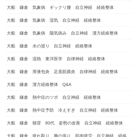
大船 鎌倉 気象病 ギックリ腰 自立神経 経絡整体
大船 鎌倉 気象病 湿気 自立神経 経絡整体
大船 鎌倉 気象病 陽気病み 自立神経 漢方経絡整体
大船 鎌倉 水の巡り 自立神経 経絡整体
大船 鎌倉 湿熱 東洋医学 自律神経 経絡整体
大船 鎌倉 滑液包炎 足底筋膜炎 自律神経 経絡整体
大船 鎌倉 漢方経絡整体 Q&A
大船 鎌倉 熱中症のツボ 自立神経 経絡整体
大船 鎌倉 熱中症予防 冷えすぎ 自立神経 経絡整体
大船 鎌倉 猫背 80代 姿勢の改善 自立神経 経絡整体
大船 鎌倉 疲れ取り 腕の張り 筋肉疲労 自立神経 経絡