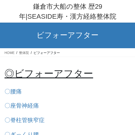
コ
ナ
鎌倉市大船の整体 歴29
ン
ビ
年|SEASIDE寿・漢方経絡整体院
テ
ゲ
ン
ー
ツ
シ
ビフォーアフター
へ
ョ
ス
ン
キ
に
HOME
整体院
ビフォーアフター
ッ
移
プ
動
◎ビフォーアフター
〇腰痛
〇座骨神経痛
〇脊柱管狭窄症
〇ぎっくり腰