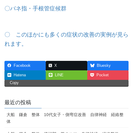
〇バネ指・手根管症候群
〇 このほかにも多くの症状の改善の実例が見ら
れます。
Facebook
X
Bluesky
Hatena
LINE
Pocket
Copy
最近の投稿
大船 鎌倉 整体 10代女子・側弯症改善 自律神経 経絡整
体