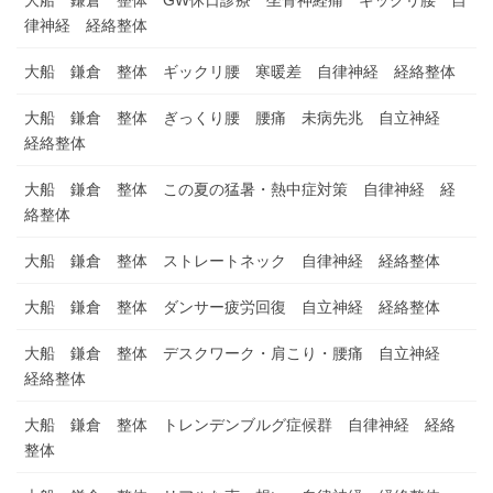
律神経 経絡整体
大船 鎌倉 整体 ギックリ腰 寒暖差 自律神経 経絡整体
大船 鎌倉 整体 ぎっくり腰 腰痛 未病先兆 自立神経
経絡整体
大船 鎌倉 整体 この夏の猛暑・熱中症対策 自律神経 経
絡整体
大船 鎌倉 整体 ストレートネック 自律神経 経絡整体
大船 鎌倉 整体 ダンサー疲労回復 自立神経 経絡整体
大船 鎌倉 整体 デスクワーク・肩こり・腰痛 自立神経
経絡整体
大船 鎌倉 整体 トレンデンブルグ症候群 自律神経 経絡
整体