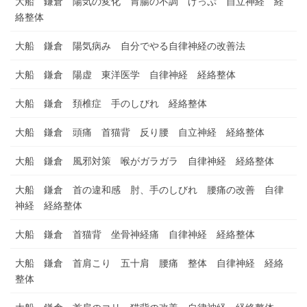
大船 鎌倉 陽気の変化 胃腸の不調 げっぷ 自立神経 経
絡整体
大船 鎌倉 陽気病み 自分でやる自律神経の改善法
大船 鎌倉 陽虚 東洋医学 自律神経 経絡整体
大船 鎌倉 頚椎症 手のしびれ 経絡整体
大船 鎌倉 頭痛 首猫背 反り腰 自立神経 経絡整体
大船 鎌倉 風邪対策 喉がガラガラ 自律神経 経絡整体
大船 鎌倉 首の違和感 肘、手のしびれ 腰痛の改善 自律
神経 経絡整体
大船 鎌倉 首猫背 坐骨神経痛 自律神経 経絡整体
大船 鎌倉 首肩こり 五十肩 腰痛 整体 自律神経 経絡
整体