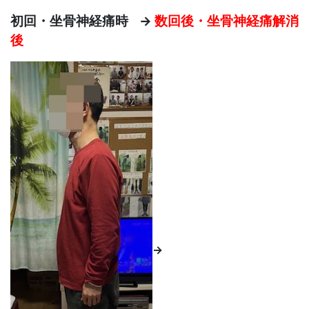
初回・坐骨神経痛時 →
数回後・坐骨神経痛解消
後
→