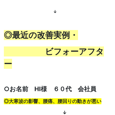
↓
◎最近の改善実例・
ビフォーア
フタ
ー
○お名前 HI様 ６０
代 会社員
◎大寒波の影響、腰痛、腰回りの動きが悪い
↓