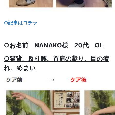
○記事はコチラ
○お名前 NANAKO様 20代 OL
○猫背、反り腰、首肩の凝り、目の疲
れ、めまい