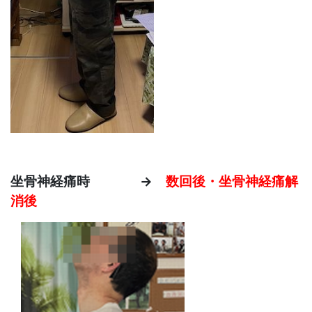
坐骨神経痛時 →
数回後・坐骨神経痛解
消後