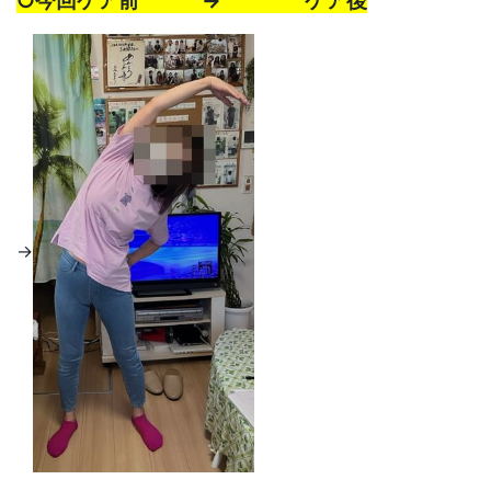
○
今回ケア前 → ケア後
→