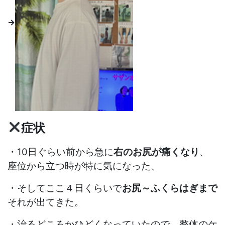
→
症状
・10日ぐらい前から急に
右のお尻が痛くなり
、
座位から立つ時が特に気になった、
・そしてここ４日くらいで
お尻～ふくらはぎまで
それが出てきた。
・治るどころかひどくなっていたので、整体のケ