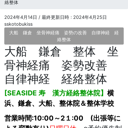
絡整体
2024年4月14日
/ 最終更新日時 :
2024年4月25日
sskotobukiss
大船 鎌倉 坐骨神経痛 姿勢の改善 自律神経 経
絡整体
大船 鎌倉 整体 坐
骨神経痛 姿勢改善
自律神経 経絡整体
[
SEASIDE 寿 漢方経絡整体院】
横
浜、鎌倉、大船、整体院＆整体学校
営業時間:10:00～2１:00 (出張等に