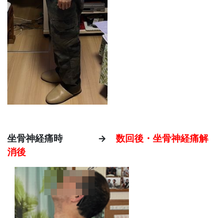
坐骨神経痛時 →
数回後・坐骨神経痛解
消後