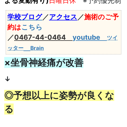
よる変動有り)
日曜日休
※予約優先制
学校ブログ
／
アクセス
／
施術のご予
約は
こちら
／
0467-44-0464
youtube
ツイ
ッター
Brain
×坐骨神経痛が改善
↓
◎予想以上に姿勢が良くな
る