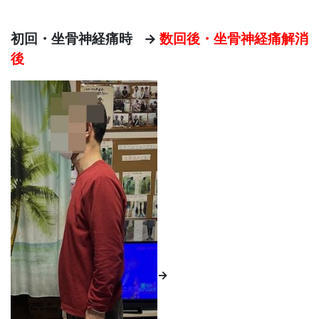
初回・坐骨神経痛時 →
数回後・坐骨神経痛解消
後
→