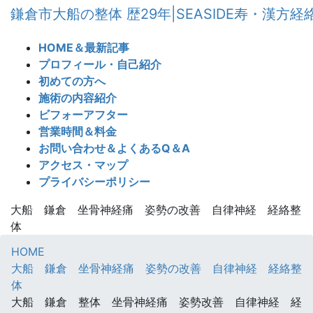
コ
ナ
鎌倉市大船の整体 歴29年|SEASIDE寿・漢方
ン
ビ
テ
ゲ
HOME＆最新記事
ン
ー
プロフィール・自己紹介
ツ
シ
初めての方へ
へ
ョ
施術の内容紹介
ス
ン
ビフォーアフター
キ
に
営業時間＆料金
ッ
移
お問い合わせ＆よくあるQ＆A
プ
動
アクセス・マップ
プライバシーポリシー
大船 鎌倉 坐骨神経痛 姿勢の改善 自律神経 経絡整
体
HOME
大船 鎌倉 坐骨神経痛 姿勢の改善 自律神経 経絡整
体
大船 鎌倉 整体 坐骨神経痛 姿勢改善 自律神経 経