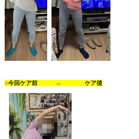
○
今回ケア前 → ケア後