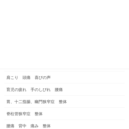
熱中症 整体
痛風 歩行困難 整体
祝日 休日営業
股関節痛 五十股 整体
肩こり ５０肩 喜びの声
肩こり 腰痛 喜びの声
肩こり 頭痛 喜びの声
育児の疲れ 手のしびれ 腰痛
胃、十二指腸、幽門狭窄症 整体
脊柱管狭窄症 整体
腰痛 背中 痛み 整体