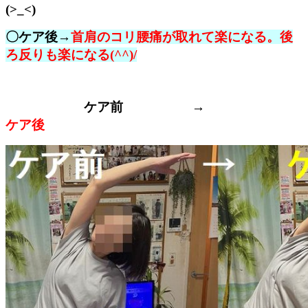
(>_<)
〇ケア後
→
首肩のコリ腰痛が取れて楽になる。後
ろ反りも楽になる(^^)/
ケア前 →
ケア後