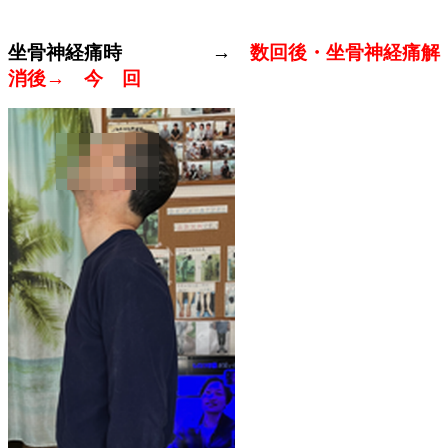
坐骨神経痛時 →
数回後・坐骨神経痛解
消後→ 今 回