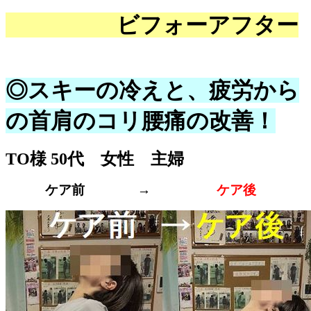
ビフォーア
フター
◎スキーの冷えと、疲労から
の首肩のコリ腰痛の改善！
TO様 5
0
代 女性 主婦
ケア前 →
ケア後