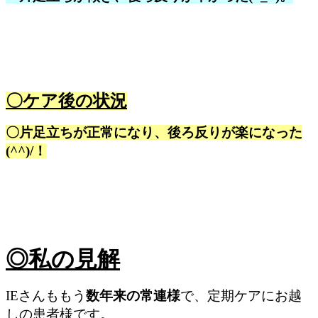
〇ケア後の状況
〇
片足立ちが正常になり、
後ろ反りが楽になった
(^^)/！
◎私の見解
IEさんももう
数年来の常連様
で、定期ケアにお越
しの患者様です。