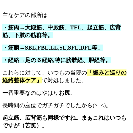
主なケアの部所は
・筋肉→大殿筋、中殿筋、TFL、
起立筋、広背
筋、下肢の筋群等。
・筋膜→SBL,FBL,LL,SL,SFL,DFL等。
・経絡→足の６経絡,特に膀胱経、胆経等。
これらに対して、いつもの当院の
「緩みと巡りの
経絡整体ケア」
で対処しました。
一番重要なのはやはり
お尻
。
長時間の座位でガチガチでしたから(>_<)。
起立筋、広背筋も同様ですね。まぁこれはいつも
ですが（苦笑）
。