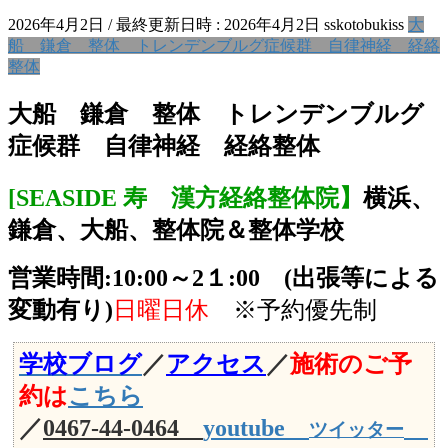
2026年4月2日
/ 最終更新日時 :
2026年4月2日
sskotobukiss
大
船 鎌倉 整体 トレンデンブルグ症候群 自律神経 経絡
整体
大船 鎌倉 整体 トレンデンブルグ
症候群 自律神経 経絡整体
[
SEASIDE 寿 漢方経絡整体院】
横浜、
鎌倉、大船、整体院＆整体学校
営業時間:10:00～2１:00 (出張等による
変動有り)
日曜日休
※予約優先制
学校ブログ
／
アクセス
／
施術のご予
約は
こちら
／
0467-44-0464
youtube
ツイッター