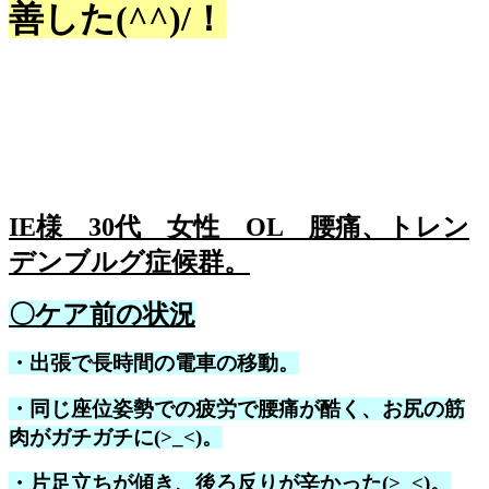
善した(^^)/！
IE様 30代 女性 OL 腰痛、トレン
デンブルグ症候群。
〇ケア前の状況
・出張で長時間の電車の移動。
・同じ座位姿勢での疲労で腰痛が酷く、お尻の筋
肉がガチガチに(>_<)。
・片足立ちが傾き、後ろ反りが辛かった(>_<)。