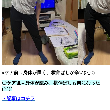
xケア前→身体が固く、横伸ばしが辛い
(>_<)
〇ケア後
→
身体が緩み、横伸ばしも楽になった
(^^)/
・記事はコチラ