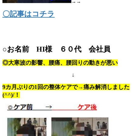
→
→
〇記事はコチラ
○お名前 HI様 ６０
代 会社員
◎大寒波の影響、腰痛、腰回りの動きが悪い
↓
9カ月ぶりの1回の整体ケアで→痛み解消しました
(^^)/！