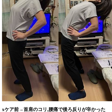
xケア前→首肩のコリ,腰痛で後ろ反りが辛かった