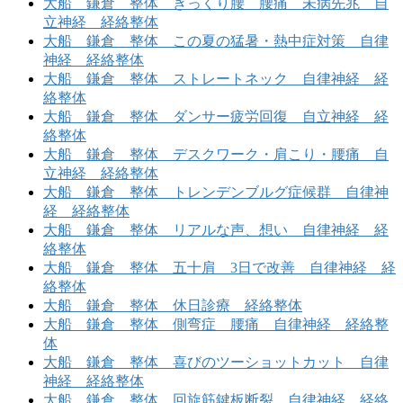
大船 鎌倉 整体 ぎっくり腰 腰痛 未病先兆 自
立神経 経絡整体
大船 鎌倉 整体 この夏の猛暑・熱中症対策 自律
神経 経絡整体
大船 鎌倉 整体 ストレートネック 自律神経 経
絡整体
大船 鎌倉 整体 ダンサー疲労回復 自立神経 経
絡整体
大船 鎌倉 整体 デスクワーク・肩こり・腰痛 自
立神経 経絡整体
大船 鎌倉 整体 トレンデンブルグ症候群 自律神
経 経絡整体
大船 鎌倉 整体 リアルな声、想い 自律神経 経
絡整体
大船 鎌倉 整体 五十肩 3日で改善 自律神経 経
絡整体
大船 鎌倉 整体 休日診療 経絡整体
大船 鎌倉 整体 側弯症 腰痛 自律神経 経絡整
体
大船 鎌倉 整体 喜びのツーショットカット 自律
神経 経絡整体
大船 鎌倉 整体 回旋筋鍵板断裂 自律神経 経絡