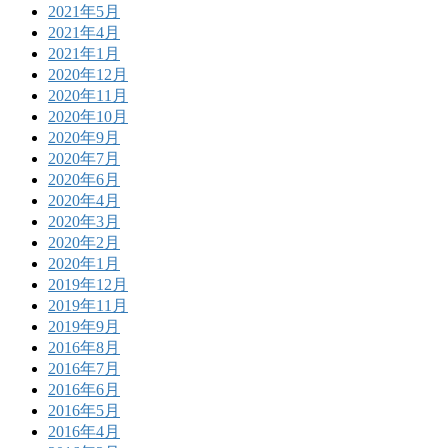
2021年5月
2021年4月
2021年1月
2020年12月
2020年11月
2020年10月
2020年9月
2020年7月
2020年6月
2020年4月
2020年3月
2020年2月
2020年1月
2019年12月
2019年11月
2019年9月
2016年8月
2016年7月
2016年6月
2016年5月
2016年4月