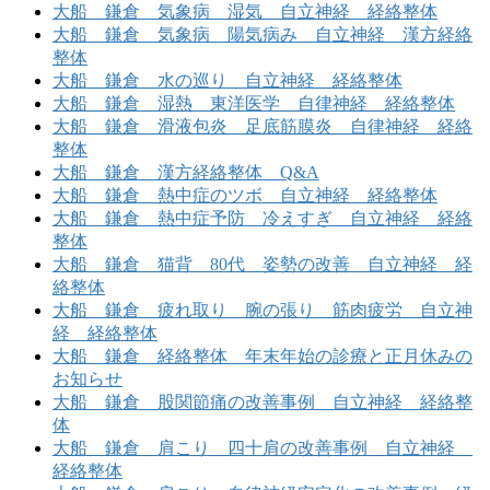
大船 鎌倉 気象病 湿気 自立神経 経絡整体
大船 鎌倉 気象病 陽気病み 自立神経 漢方経絡
整体
大船 鎌倉 水の巡り 自立神経 経絡整体
大船 鎌倉 湿熱 東洋医学 自律神経 経絡整体
大船 鎌倉 滑液包炎 足底筋膜炎 自律神経 経絡
整体
大船 鎌倉 漢方経絡整体 Q&A
大船 鎌倉 熱中症のツボ 自立神経 経絡整体
大船 鎌倉 熱中症予防 冷えすぎ 自立神経 経絡
整体
大船 鎌倉 猫背 80代 姿勢の改善 自立神経 経
絡整体
大船 鎌倉 疲れ取り 腕の張り 筋肉疲労 自立神
経 経絡整体
大船 鎌倉 経絡整体 年末年始の診療と正月休みの
お知らせ
大船 鎌倉 股関節痛の改善事例 自立神経 経絡整
体
大船 鎌倉 肩こり 四十肩の改善事例 自立神経
経絡整体