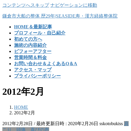
コンテンツへスキップ
ナビゲーションに移動
鎌倉市大船の整体 歴29年|SEASIDE寿・漢方経絡整体院
HOME＆最新記事
プロフィール・自己紹介
初めての方へ
施術の内容紹介
ビフォーアフター
営業時間＆料金
お問い合わせ＆よくあるQ＆A
アクセス・マップ
プライバシーポリシー
2012年2月
HOME
2012年2月
2012年2月28日
/ 最終更新日時 :
2020年2月26日
sskotobukiss
肩
こり 頭痛 喜びの声