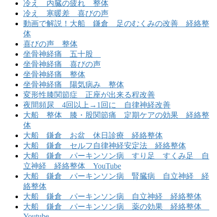
冷え 内臓の疲れ 整体
冷え 寒暖差 喜びの声
動画で解説！大船 鎌倉 足のむくみの改善 経絡整
体
喜びの声 整体
坐骨神経痛 五十股
坐骨神経痛 喜びの声
坐骨神経痛 整体
坐骨神経痛 陽気病み 整体
変形性膝関節症 正座が出来る程改善
夜間頻尿 4回以上→1回に 自律神経改善
大船 整体 膝・股関節痛 定期ケアの効果 経絡整
体
大船 鎌倉 お盆 休日診療 経絡整体
大船 鎌倉 セルフ自律神経安定法 経絡整体
大船 鎌倉 パーキンソン病 すり足 すくみ足 自
立神経 経絡整体 YouTube
大船 鎌倉 パーキンソン病 腎臓病 自立神経 経
絡整体
大船 鎌倉 パーキンソン病 自立神経 経絡整体
大船 鎌倉 パーキンソン病 薬の効果 経絡整体
Youtube