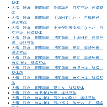
整体
大船 鎌倉 膝関節痛 夜間頻尿 自立神経 経絡整
体
大船 鎌倉 膝関節痛 手術回避したい 自律神経
経絡整体
大船 鎌倉 膝関節痛 正座が出来る様になった 自
立神経 経絡整体
大船 鎌倉 膝関節痛 股関節痛 手術回避 自律神
経 経絡整体
大船 鎌倉 膝関節痛 股関節痛 猫背 姿勢改善
経絡整体
大船 鎌倉 膝関節痛 股関節痛 猫背 姿勢改善
自立神経 経絡整体
大船 鎌倉 膝関節痛 股関節痛 自律神経 経絡
整体②
大船 鎌倉 膝関節痛 股関節痛 自立神経 経絡整
体
大船 鎌倉 膝関節痛 鵞足炎 経絡整体
大船 鎌倉 自律神経改善 経絡整体
大船 鎌倉 自立神経 気と血の巡り 経絡整体
大船 鎌倉 自立神経 気の巡り 体が温まる 経絡