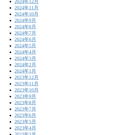
2024年12月
2024年11月
2024年10月
2024年9月
2024年8月
2024年7月
2024年6月
2024年5月
2024年4月
2024年3月
2024年2月
2024年1月
2023年12月
2023年11月
2023年10月
2023年9月
2023年8月
2023年7月
2023年6月
2023年5月
2023年4月
2023年3月