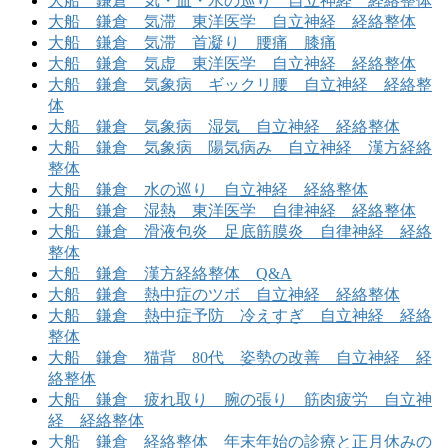
大船 鎌倉 気・血・水の巡り 自立神経 経絡整体
大船 鎌倉 気滞 東洋医学 自立神経 経絡整体
大船 鎌倉 気滞 首凝り 腰痛 膝痛
大船 鎌倉 気虚 東洋医学 自立神経 経絡整体
大船 鎌倉 気象病 ギックリ腰 自立神経 経絡整
体
大船 鎌倉 気象病 湿気 自立神経 経絡整体
大船 鎌倉 気象病 陽気病み 自立神経 漢方経絡
整体
大船 鎌倉 水の巡り 自立神経 経絡整体
大船 鎌倉 湿熱 東洋医学 自律神経 経絡整体
大船 鎌倉 滑液包炎 足底筋膜炎 自律神経 経絡
整体
大船 鎌倉 漢方経絡整体 Q&A
大船 鎌倉 熱中症のツボ 自立神経 経絡整体
大船 鎌倉 熱中症予防 冷えすぎ 自立神経 経絡
整体
大船 鎌倉 猫背 80代 姿勢の改善 自立神経 経
絡整体
大船 鎌倉 疲れ取り 腕の張り 筋肉疲労 自立神
経 経絡整体
大船 鎌倉 経絡整体 年末年始の診療と正月休みの