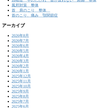
頚椎症 手のしびれ 首が反れない 経絡 整体
風邪対策 整体
首 肩のこり 整体
首のこり、痛み 顎関節症
アーカイブ
2026年8月
2026年7月
2026年6月
2026年5月
2026年4月
2026年3月
2026年2月
2026年1月
2025年12月
2025年11月
2025年10月
2025年9月
2025年8月
2025年7月
2025年6月