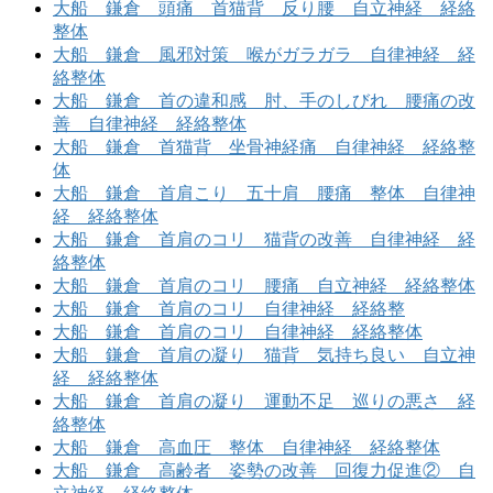
大船 鎌倉 頭痛 首猫背 反り腰 自立神経 経絡
整体
大船 鎌倉 風邪対策 喉がガラガラ 自律神経 経
絡整体
大船 鎌倉 首の違和感 肘、手のしびれ 腰痛の改
善 自律神経 経絡整体
大船 鎌倉 首猫背 坐骨神経痛 自律神経 経絡整
体
大船 鎌倉 首肩こり 五十肩 腰痛 整体 自律神
経 経絡整体
大船 鎌倉 首肩のコリ 猫背の改善 自律神経 経
絡整体
大船 鎌倉 首肩のコリ 腰痛 自立神経 経絡整体
大船 鎌倉 首肩のコリ 自律神経 経絡整
大船 鎌倉 首肩のコリ 自律神経 経絡整体
大船 鎌倉 首肩の凝り 猫背 気持ち良い 自立神
経 経絡整体
大船 鎌倉 首肩の凝り 運動不足 巡りの悪さ 経
絡整体
大船 鎌倉 高血圧 整体 自律神経 経絡整体
大船 鎌倉 高齢者 姿勢の改善 回復力促進② 自