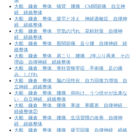
体
大船 鎌倉 整体 猫背 腰痛 CM関節痛 自立神
経 経絡整体
大船 鎌倉 整体 疲労と冷え 神経過敏症 自律神
経 経絡整体
大船 鎌倉 整体 空気の汚れ 花粉対策 自律神
経 経絡整体
大船 鎌倉 整体 股関節痛 反り腰 自律神経 経
絡整体
大船 鎌倉 整体 肩こり 腰痛 2年ぶり再来 その
理由 自律神経 経絡整体
大船 鎌倉 整体 脊柱管狭窄症 手術後 足の痛
み、しびれ
大船 鎌倉 整体 脳の活性化 自力回復力増強 自
立神経 経絡整体
大船 鎌倉 整体 腰痛 仰向け、うつ伏せが出来な
い 自立神経 経絡整体
大船 鎌倉 整体 腰痛 寒波 寒暖差 自律神経
経絡整体②
大船 鎌倉 整体 腰痛 生活習慣の改善 自律神
経 経絡整体
大船 鎌倉 整体 腰痛 疲労回復 自律神経 経絡