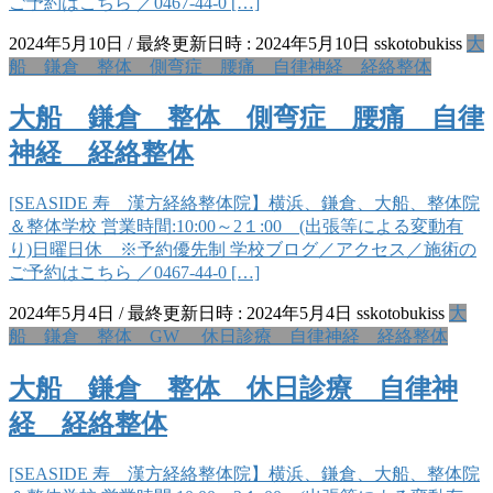
ご予約はこちら ／0467-44-0 […]
2024年5月10日
/ 最終更新日時 :
2024年5月10日
sskotobukiss
大
船 鎌倉 整体 側弯症 腰痛 自律神経 経絡整体
大船 鎌倉 整体 側弯症 腰痛 自律
神経 経絡整体
[SEASIDE 寿 漢方経絡整体院】横浜、鎌倉、大船、整体院
＆整体学校 営業時間:10:00～2１:00 (出張等による変動有
り)日曜日休 ※予約優先制 学校ブログ／アクセス／施術の
ご予約はこちら ／0467-44-0 […]
2024年5月4日
/ 最終更新日時 :
2024年5月4日
sskotobukiss
大
船 鎌倉 整体 GW 休日診療 自律神経 経絡整体
大船 鎌倉 整体 休日診療 自律神
経 経絡整体
[SEASIDE 寿 漢方経絡整体院】横浜、鎌倉、大船、整体院