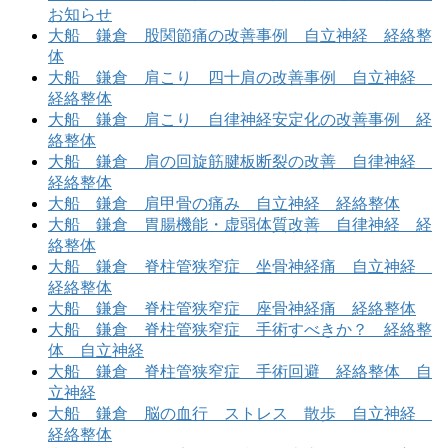
お知らせ
大船 鎌倉 股関節痛の改善事例 自立神経 経絡整
体
大船 鎌倉 肩こり 四十肩の改善事例 自立神経
経絡整体
大船 鎌倉 肩こり 自律神経安定化の改善事例 経
絡整体
大船 鎌倉 肩の回旋筋腱板断裂の改善 自律神経
経絡整体
大船 鎌倉 肩甲骨の痛み 自立神経 経絡整体
大船 鎌倉 胃腸機能・虚弱体質改善 自律神経 経
絡整体
大船 鎌倉 脊柱管狭窄症 坐骨神経痛 自立神経
経絡整体
大船 鎌倉 脊柱管狭窄症 座骨神経痛 経絡整体
大船 鎌倉 脊柱管狭窄症 手術すべきか？ 経絡整
体 自立神経
大船 鎌倉 脊柱管狭窄症 手術回避 経絡整体 自
立神経
大船 鎌倉 脳の血行 ストレス 散歩 自立神経
経絡整体