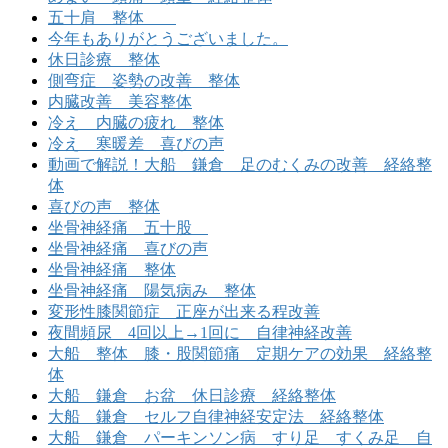
五十肩 整体
今年もありがとうございました。
休日診療 整体
側弯症 姿勢の改善 整体
内臓改善 美容整体
冷え 内臓の疲れ 整体
冷え 寒暖差 喜びの声
動画で解説！大船 鎌倉 足のむくみの改善 経絡整
体
喜びの声 整体
坐骨神経痛 五十股
坐骨神経痛 喜びの声
坐骨神経痛 整体
坐骨神経痛 陽気病み 整体
変形性膝関節症 正座が出来る程改善
夜間頻尿 4回以上→1回に 自律神経改善
大船 整体 膝・股関節痛 定期ケアの効果 経絡整
体
大船 鎌倉 お盆 休日診療 経絡整体
大船 鎌倉 セルフ自律神経安定法 経絡整体
大船 鎌倉 パーキンソン病 すり足 すくみ足 自