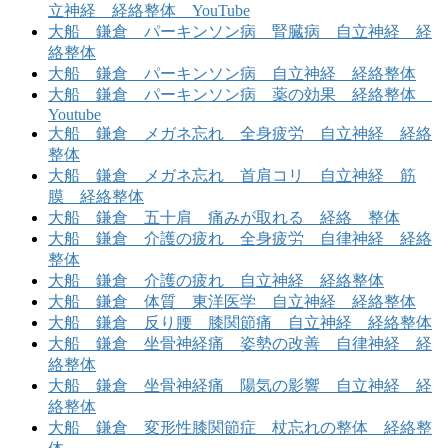
立神経 経絡整体 YouTube
大船 鎌倉 パーキンソン病 腎臓病 自立神経 経
絡整体
大船 鎌倉 パーキンソン病 自立神経 経絡整体
大船 鎌倉 パーキンソン病 薬の効果 経絡整体
Youtube
大船 鎌倉 メガネ忘れ 全身疲労 自立神経 経絡
整体
大船 鎌倉 メガネ忘れ 首肩コリ 自立神経 筋
膜 経絡整体
大船 鎌倉 五十肩 痛みが取れる 経絡 整体
大船 鎌倉 介護の疲れ 全身疲労 自律神経 経絡
整体
大船 鎌倉 介護の疲れ 自立神経 経絡整体
大船 鎌倉 体質 東洋医学 自立神経 経絡整体
大船 鎌倉 反り腰 膝関節痛 自立神経 経絡整体
大船 鎌倉 坐骨神経痛 姿勢の改善 自律神経 経
絡整体
大船 鎌倉 坐骨神経痛 陽気の影響 自立神経 経
絡整体
大船 鎌倉 変形性膝関節症 杖忘れの整体 経絡整