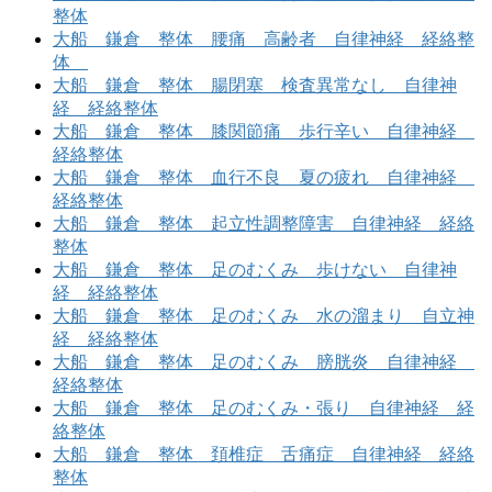
整体
大船 鎌倉 整体 腰痛 高齢者 自律神経 経絡整
体
大船 鎌倉 整体 腸閉塞 検査異常なし 自律神
経 経絡整体
大船 鎌倉 整体 膝関節痛 歩行辛い 自律神経
経絡整体
大船 鎌倉 整体 血行不良 夏の疲れ 自律神経
経絡整体
大船 鎌倉 整体 起立性調整障害 自律神経 経絡
整体
大船 鎌倉 整体 足のむくみ 歩けない 自律神
経 経絡整体
大船 鎌倉 整体 足のむくみ 水の溜まり 自立神
経 経絡整体
大船 鎌倉 整体 足のむくみ 膀胱炎 自律神経
経絡整体
大船 鎌倉 整体 足のむくみ・張り 自律神経 経
絡整体
大船 鎌倉 整体 頚椎症 舌痛症 自律神経 経絡
整体