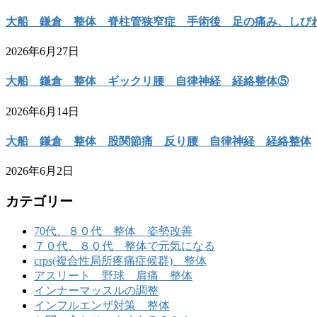
大船 鎌倉 整体 脊柱管狭窄症 手術後 足の痛み、しび
2026年6月27日
大船 鎌倉 整体 ギックリ腰 自律神経 経絡整体⑤
2026年6月14日
大船 鎌倉 整体 股関節痛 反り腰 自律神経 経絡整体
2026年6月2日
カテゴリー
70代、８０代 整体 姿勢改善
７０代、８０代 整体で元気になる
crps(複合性局所疼痛症候群) 整体
アスリート 野球 肩痛 整体
インナーマッスルの調整
インフルエンザ対策 整体