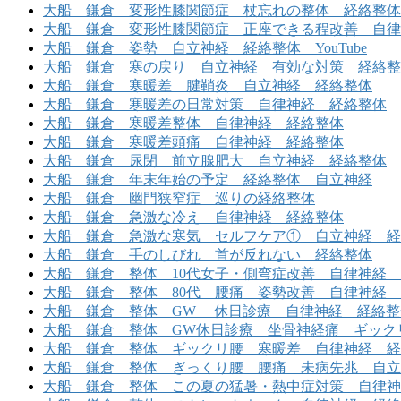
大船 鎌倉 変形性膝関節症 杖忘れの整体 経絡整体
大船 鎌倉 変形性膝関節症 正座できる程改善 自律
大船 鎌倉 姿勢 自立神経 経絡整体 YouTube
大船 鎌倉 寒の戻り 自立神経 有効な対策 経絡整
大船 鎌倉 寒暖差 腱鞘炎 自立神経 経絡整体
大船 鎌倉 寒暖差の日常対策 自律神経 経絡整体
大船 鎌倉 寒暖差整体 自律神経 経絡整体
大船 鎌倉 寒暖差頭痛 自律神経 経絡整体
大船 鎌倉 尿閉 前立腺肥大 自立神経 経絡整体
大船 鎌倉 年末年始の予定 経絡整体 自立神経
大船 鎌倉 幽門狭窄症 巡りの経絡整体
大船 鎌倉 急激な冷え 自律神経 経絡整体
大船 鎌倉 急激な寒気 セルフケア① 自立神経 経
大船 鎌倉 手のしびれ 首が反れない 経絡整体
大船 鎌倉 整体 10代女子・側弯症改善 自律神経
大船 鎌倉 整体 80代 腰痛 姿勢改善 自律神経
大船 鎌倉 整体 GW 休日診療 自律神経 経絡整
大船 鎌倉 整体 GW休日診療 坐骨神経痛 ギック
大船 鎌倉 整体 ギックリ腰 寒暖差 自律神経 経
大船 鎌倉 整体 ぎっくり腰 腰痛 未病先兆 自立
大船 鎌倉 整体 この夏の猛暑・熱中症対策 自律神