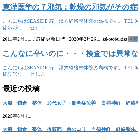
東洋医学の７邪気：乾燥の邪気がその症
こんにちはSEASIDE 寿 漢方経絡整体院の高橋です。 TEL
徒歩7分。 セ […]
2011年2月1日
/ 最終更新日時 :
2020年2月26日
sskotobukiss
検査
こんなに辛いのに・・・検査では異常
こんにちはSEASIDE 寿 漢方経絡整体院の高橋です。 TEL
徒歩7分。 セ […]
最近の投稿
大船 鎌倉 整体 10代女子・側弯症改善 自律神経 経絡
2026年8月4日
大船 鎌倉 整体 後頭部 首のコリ 自律神経 経絡整