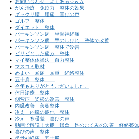
お問い合わせ よくあるＱ＆Ａ
がん治療 免疫力 整体の効果
ギックリ腰 腰痛 喜びの声
ゴルフ 整体
ダイエット 整体
パーキンソン病 坐骨神経痛
パーキンソン病 手のしびれ 整体で改善
パーキンソン病 整体で改善
ピリピとした痛み 整体
マイ整体体操法 自力整体
マスコミ取材
めまい 頭痛 頭重 経絡整体
五十肩 整体
今年もありがとうございました。
休日診療 整体
側弯症 姿勢の改善 整体
内臓改善 美容整体
冷え 内臓の疲れ 整体
冷え 寒暖差 喜びの声
動画で解説！大船 鎌倉 足のむくみの改善 経絡整体
喜びの声 整体
坐骨神経痛 五十股