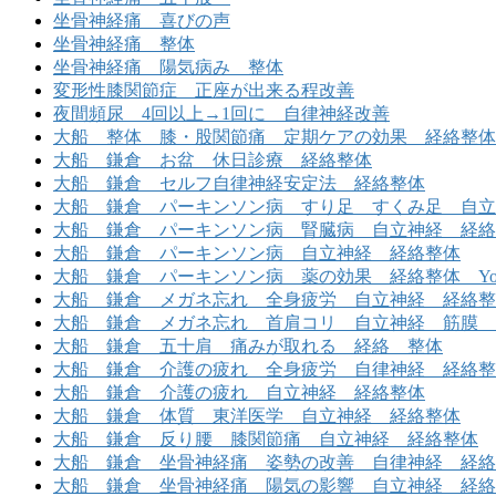
坐骨神経痛 喜びの声
坐骨神経痛 整体
坐骨神経痛 陽気病み 整体
変形性膝関節症 正座が出来る程改善
夜間頻尿 4回以上→1回に 自律神経改善
大船 整体 膝・股関節痛 定期ケアの効果 経絡整体
大船 鎌倉 お盆 休日診療 経絡整体
大船 鎌倉 セルフ自律神経安定法 経絡整体
大船 鎌倉 パーキンソン病 すり足 すくみ足 自立神経
大船 鎌倉 パーキンソン病 腎臓病 自立神経 経絡
大船 鎌倉 パーキンソン病 自立神経 経絡整体
大船 鎌倉 パーキンソン病 薬の効果 経絡整体 Yout
大船 鎌倉 メガネ忘れ 全身疲労 自立神経 経絡整
大船 鎌倉 メガネ忘れ 首肩コリ 自立神経 筋膜 
大船 鎌倉 五十肩 痛みが取れる 経絡 整体
大船 鎌倉 介護の疲れ 全身疲労 自律神経 経絡整
大船 鎌倉 介護の疲れ 自立神経 経絡整体
大船 鎌倉 体質 東洋医学 自立神経 経絡整体
大船 鎌倉 反り腰 膝関節痛 自立神経 経絡整体
大船 鎌倉 坐骨神経痛 姿勢の改善 自律神経 経絡
大船 鎌倉 坐骨神経痛 陽気の影響 自立神経 経絡