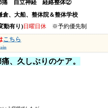
節痛 自立神経 経絡整体②
鎌倉、大船、整体院＆整体学校
る変動有り)
日曜日休
※予約優先制
は
こちら
ain
節痛、久しぶりのケア。