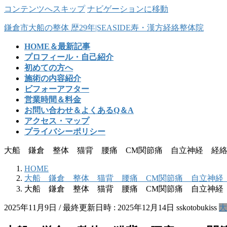
コンテンツへスキップ
ナビゲーションに移動
鎌倉市大船の整体 歴29年|SEASIDE寿・漢方経絡整体院
HOME＆最新記事
プロフィール・自己紹介
初めての方へ
施術の内容紹介
ビフォーアフター
営業時間＆料金
お問い合わせ＆よくあるQ＆A
アクセス・マップ
プライバシーポリシー
大船 鎌倉 整体 猫背 腰痛 CM関節痛 自立神経 経
HOME
大船 鎌倉 整体 猫背 腰痛 CM関節痛 自立神経
大船 鎌倉 整体 猫背 腰痛 CM関節痛 自立神経
2025年11月9日
/ 最終更新日時 :
2025年12月14日
sskotobukiss
大