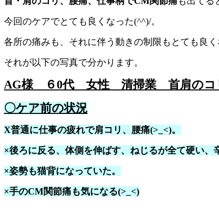
首・肩のコリ、腰痛、仕事柄でCM関節痛
も出てる
今回のケアでとても良くなった(^^)/。
各所の痛みも、それに伴う動きの制限もとても良く
それが以下の写真で分かります。
AG様 ６0代 女性 清掃業 首肩のコ
〇ケア前の状況
X普通に仕事の疲れで肩コリ、腰痛
(>_<)
。
×後ろに反る、体側を伸ばす、ねじるが全て硬い、辛い
×姿勢も猫背になっていた。
×手のCM関節痛も気になる(>_<)