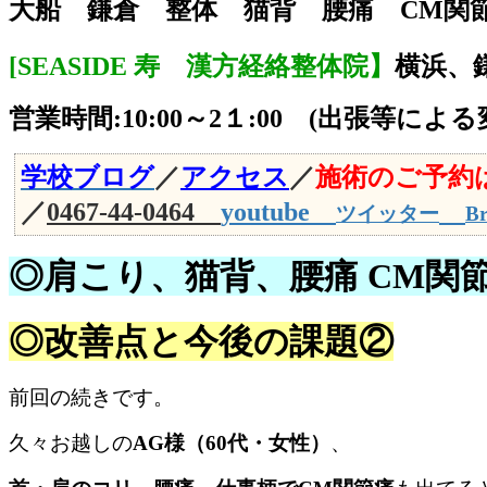
大船 鎌倉 整体 猫背 腰痛 CM関
[
SEASIDE 寿 漢方経絡整体院】
横浜、
営業時間:10:00～2１:00 (出張等によ
学校ブログ
／
アクセス
／
施術のご予約
／
0467-44-0464
youtube
ツイッター
Br
◎肩こり、猫背、
腰痛 CM関
◎改善点と今後の課題②
前回の続きです。
久々お越しの
AG様（60代・女性）
、