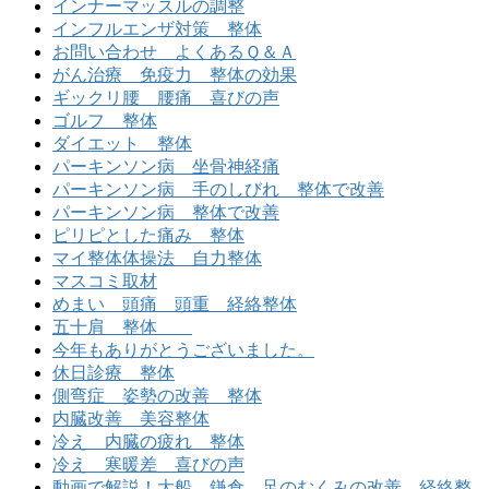
インナーマッスルの調整
インフルエンザ対策 整体
お問い合わせ よくあるＱ＆Ａ
がん治療 免疫力 整体の効果
ギックリ腰 腰痛 喜びの声
ゴルフ 整体
ダイエット 整体
パーキンソン病 坐骨神経痛
パーキンソン病 手のしびれ 整体で改善
パーキンソン病 整体で改善
ピリピとした痛み 整体
マイ整体体操法 自力整体
マスコミ取材
めまい 頭痛 頭重 経絡整体
五十肩 整体
今年もありがとうございました。
休日診療 整体
側弯症 姿勢の改善 整体
内臓改善 美容整体
冷え 内臓の疲れ 整体
冷え 寒暖差 喜びの声
動画で解説！大船 鎌倉 足のむくみの改善 経絡整