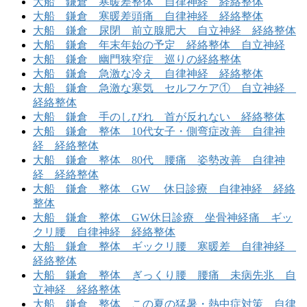
大船 鎌倉 寒暖差整体 自律神経 経絡整体
大船 鎌倉 寒暖差頭痛 自律神経 経絡整体
大船 鎌倉 尿閉 前立腺肥大 自立神経 経絡整体
大船 鎌倉 年末年始の予定 経絡整体 自立神経
大船 鎌倉 幽門狭窄症 巡りの経絡整体
大船 鎌倉 急激な冷え 自律神経 経絡整体
大船 鎌倉 急激な寒気 セルフケア① 自立神経
経絡整体
大船 鎌倉 手のしびれ 首が反れない 経絡整体
大船 鎌倉 整体 10代女子・側弯症改善 自律神
経 経絡整体
大船 鎌倉 整体 80代 腰痛 姿勢改善 自律神
経 経絡整体
大船 鎌倉 整体 GW 休日診療 自律神経 経絡
整体
大船 鎌倉 整体 GW休日診療 坐骨神経痛 ギッ
クリ腰 自律神経 経絡整体
大船 鎌倉 整体 ギックリ腰 寒暖差 自律神経
経絡整体
大船 鎌倉 整体 ぎっくり腰 腰痛 未病先兆 自
立神経 経絡整体
大船 鎌倉 整体 この夏の猛暑・熱中症対策 自律