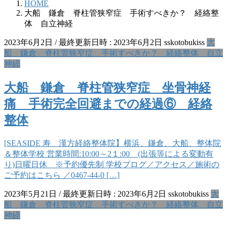
HOME
大船 鎌倉 脊柱管狭窄症 手術すべきか？ 経絡整
体 自立神経
2023年6月2日
/ 最終更新日時 :
2023年6月2日
sskotobukiss
大
船 鎌倉 脊柱管狭窄症 手術すべきか？ 経絡整体 自立
神経
大船 鎌倉 脊柱管狭窄症 坐骨神経
痛 手術完全回避までの経過⑥ 経絡
整体
[SEASIDE 寿 漢方経絡整体院】横浜、鎌倉、大船、整体院
＆整体学校 営業時間:10:00～2１:00 (出張等による変動有
り)日曜日休 ※予約優先制 学校ブログ／アクセス／施術の
ご予約はこちら ／0467-44-0 […]
2023年5月21日
/ 最終更新日時 :
2023年6月2日
sskotobukiss
大
船 鎌倉 脊柱管狭窄症 手術すべきか？ 経絡整体 自立
神経