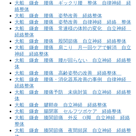
大船 鎌倉 腰痛 ギックリ腰 整体 自律神経 経
絡整体
大船 鎌倉 腰痛 姿勢改善 経絡整体
大船 鎌倉 腰痛 姿勢改善 自律神経 経絡 整体
大船 鎌倉 腰痛 常連様の体幹の変化 自立神経
経絡整体
大船 鎌倉 腰痛 股関節痛 自立神経 経絡整体
大船 鎌倉 腰痛 肩こり 月一回ケアで解消 自立
神経 経絡整体
大船 鎌倉 腰痛 腰が回らない 自立神経 経絡整
体
大船 鎌倉 腰痛 高齢姿勢の改善 経絡整体
大船 鎌倉 腰痛・消化器系改善の事例 自律神経
経絡整体
大船 鎌倉 腰痛予防 未病対策 自立神経 経絡整
体
大船 鎌倉 腱鞘炎 自立神経 経絡整体
大船 鎌倉 腸閉塞 セルフツボケア 経絡整体
大船 鎌倉 膝関節痛 外反 O脚 自立神経 経絡
整体
大船 鎌倉 膝関節痛 夜間頻尿 自立神経 経絡整