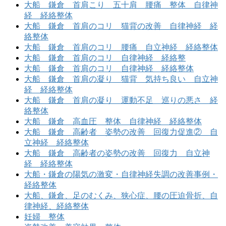
大船 鎌倉 首肩こり 五十肩 腰痛 整体 自律神
経 経絡整体
大船 鎌倉 首肩のコリ 猫背の改善 自律神経 経
絡整体
大船 鎌倉 首肩のコリ 腰痛 自立神経 経絡整体
大船 鎌倉 首肩のコリ 自律神経 経絡整
大船 鎌倉 首肩のコリ 自律神経 経絡整体
大船 鎌倉 首肩の凝り 猫背 気持ち良い 自立神
経 経絡整体
大船 鎌倉 首肩の凝り 運動不足 巡りの悪さ 経
絡整体
大船 鎌倉 高血圧 整体 自律神経 経絡整体
大船 鎌倉 高齢者 姿勢の改善 回復力促進② 自
立神経 経絡整体
大船 鎌倉 高齢者の姿勢の改善 回復力 自立神
経 経絡整体
大船・鎌倉の陽気の激変・自律神経失調の改善事例・
経絡整体
大船、鎌倉、足のむくみ、狭心症、腰の圧迫骨折、自
律神経、経絡整体
妊婦 整体