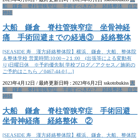
船 鎌倉 脊柱管狭窄症 手術すべきか？ 経絡整体 自立
神経
大船 鎌倉 脊柱管狭窄症 坐骨神経
痛 手術回避までの経過③ 経絡整体
[SEASIDE 寿 漢方経絡整体院】横浜、鎌倉、大船、整体院
＆整体学校 営業時間:10:00～2１:00 (出張等による変動有
り)日曜日休 ※予約優先制 学校ブログ／アクセス／施術の
ご予約はこちら ／0467-44-0 […]
2023年4月12日
/ 最終更新日時 :
2023年6月2日
sskotobukiss
大
船 鎌倉 脊柱管狭窄症 手術すべきか？ 経絡整体 自立
神経
大船 鎌倉 脊柱管狭窄症 手術回避
坐骨神経痛 経絡整体 ②
[SEASIDE 寿 漢方経絡整体院】横浜、鎌倉、大船、整体院