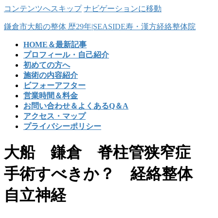
コンテンツへスキップ
ナビゲーションに移動
鎌倉市大船の整体 歴29年|SEASIDE寿・漢方経絡整体院
HOME＆最新記事
プロフィール・自己紹介
初めての方へ
施術の内容紹介
ビフォーアフター
営業時間＆料金
お問い合わせ＆よくあるQ＆A
アクセス・マップ
プライバシーポリシー
大船 鎌倉 脊柱管狭窄症
手術すべきか？ 経絡整体
自立神経