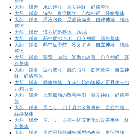
整体
大船 鎌倉 水の巡り 自立神経 経絡整体
大船 鎌倉 湿熱 東洋医学 自律神経 経絡整体
大船 鎌倉 滑液包炎 足底筋膜炎 自律神経 経絡
整体
大船 鎌倉 漢方経絡整体 Q&A
大船 鎌倉 熱中症のツボ 自立神経 経絡整体
大船 鎌倉 熱中症予防 冷えすぎ 自立神経 経絡
整体
大船 鎌倉 猫背 80代 姿勢の改善 自立神経 経
絡整体
大船 鎌倉 疲れ取り 腕の張り 筋肉疲労 自立神
経 経絡整体
大船 鎌倉 経絡整体 年末年始の診療と正月休みの
お知らせ
大船 鎌倉 股関節痛の改善事例 自立神経 経絡整
体
大船 鎌倉 肩こり 四十肩の改善事例 自立神経
経絡整体
大船 鎌倉 肩こり 自律神経安定化の改善事例 経
絡整体
大船 鎌倉 肩の回旋筋腱板断裂の改善 自律神経