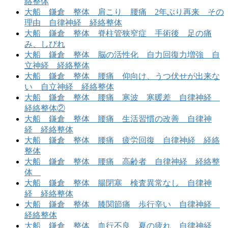
絡整体
大船 鎌倉 整体 肩こり 腰痛 2年ぶり再来 その
理由 自律神経 経絡整体
大船 鎌倉 整体 脊柱管狭窄症 手術後 足の痛
み、しびれ
大船 鎌倉 整体 脳の活性化 自力回復力増強 自
立神経 経絡整体
大船 鎌倉 整体 腰痛 仰向け、うつ伏せが出来な
い 自立神経 経絡整体
大船 鎌倉 整体 腰痛 寒波 寒暖差 自律神経
経絡整体②
大船 鎌倉 整体 腰痛 生活習慣の改善 自律神
経 経絡整体
大船 鎌倉 整体 腰痛 疲労回復 自律神経 経絡
整体
大船 鎌倉 整体 腰痛 高齢者 自律神経 経絡整
体
大船 鎌倉 整体 腸閉塞 検査異常なし 自律神
経 経絡整体
大船 鎌倉 整体 膝関節痛 歩行辛い 自律神経
経絡整体
大船 鎌倉 整体 血行不良 夏の疲れ 自律神経