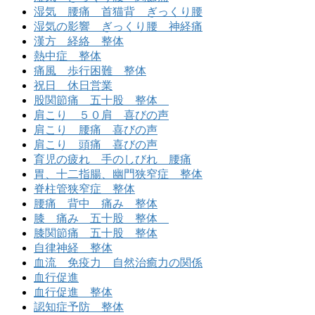
湿気 腰痛 首猫背 ぎっくり腰
湿気の影響 ぎっくり腰 神経痛
漢方 経絡 整体
熱中症 整体
痛風 歩行困難 整体
祝日 休日営業
股関節痛 五十股 整体
肩こり ５０肩 喜びの声
肩こり 腰痛 喜びの声
肩こり 頭痛 喜びの声
育児の疲れ 手のしびれ 腰痛
胃、十二指腸、幽門狭窄症 整体
脊柱管狭窄症 整体
腰痛 背中 痛み 整体
膝 痛み 五十股 整体
膝関節痛 五十股 整体
自律神経 整体
血流 免疫力 自然治癒力の関係
血行促進
血行促進 整体
認知症予防 整体