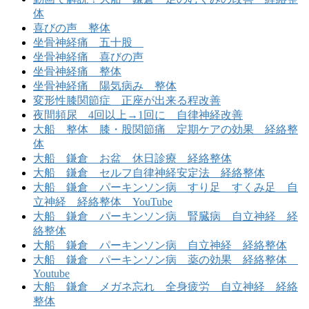
体
喜びの声 整体
坐骨神経痛 五十股
坐骨神経痛 喜びの声
坐骨神経痛 整体
坐骨神経痛 陽気病み 整体
変形性膝関節症 正座が出来る程改善
夜間頻尿 4回以上→1回に 自律神経改善
大船 整体 膝・股関節痛 定期ケアの効果 経絡整
体
大船 鎌倉 お盆 休日診療 経絡整体
大船 鎌倉 セルフ自律神経安定法 経絡整体
大船 鎌倉 パーキンソン病 すり足 すくみ足 自
立神経 経絡整体 YouTube
大船 鎌倉 パーキンソン病 腎臓病 自立神経 経
絡整体
大船 鎌倉 パーキンソン病 自立神経 経絡整体
大船 鎌倉 パーキンソン病 薬の効果 経絡整体
Youtube
大船 鎌倉 メガネ忘れ 全身疲労 自立神経 経絡
整体