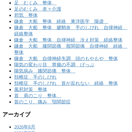
足 むくみ 整体
足のむくみ 老々介護
邪気 整体
鎌倉 大船 整体 経絡 東洋医学 陽虚
鎌倉 大船 整体 腱鞘炎 手のしびれ 自律神経
経絡整体
鎌倉 大船 整体 自律神経 冷え対策 経絡整体
鎌倉 大船 膝関節痛 股関節痛 自律神経 経絡
整体
鎌倉 大船 自律神経失調 頭のもやもや 整体
陽気の変わり目 胃腸の不調 げっぷ
陽気病み 膝関節痛 整体
頚椎症 手のしびれ
頚椎症 手のしびれ 首が反れない 経絡 整体
風邪対策 整体
首 肩のこり 整体
首のこり、痛み 顎関節症
アーカイブ
2026年8月