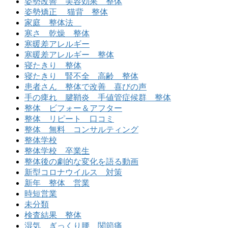
姿勢改善 美容効果 整体
姿勢矯正 猫背 整体
家庭 整体法
寒さ 乾燥 整体
寒暖差アレルギー
寒暖差アレルギー 整体
寝たきり 整体
寝たきり 腎不全 高齢 整体
患者さん 整体で改善 喜びの声
手の痺れ 腱鞘炎 手値管症候群 整体
整体 ビフォー＆アフター
整体 リピート 口コミ
整体 無料 コンサルティング
整体学校
整体学校 卒業生
整体後の劇的な変化を語る動画
新型コロナウイルス 対策
新年 整体 営業
時短営業
未分類
検査結果 整体
湿気 ぎっくり腰 関節痛