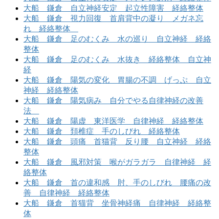
大船 鎌倉 自立神経安定 起立性障害 経絡整体
大船 鎌倉 視力回復 首肩背中の凝り メガネ忘
れ 経絡整体
大船 鎌倉 足のむくみ 水の巡り 自立神経 経絡
整体
大船 鎌倉 足のむくみ 水抜き 経絡整体 自立神
経
大船 鎌倉 陽気の変化 胃腸の不調 げっぷ 自立
神経 経絡整体
大船 鎌倉 陽気病み 自分でやる自律神経の改善
法
大船 鎌倉 陽虚 東洋医学 自律神経 経絡整体
大船 鎌倉 頚椎症 手のしびれ 経絡整体
大船 鎌倉 頭痛 首猫背 反り腰 自立神経 経絡
整体
大船 鎌倉 風邪対策 喉がガラガラ 自律神経 経
絡整体
大船 鎌倉 首の違和感 肘、手のしびれ 腰痛の改
善 自律神経 経絡整体
大船 鎌倉 首猫背 坐骨神経痛 自律神経 経絡整
体