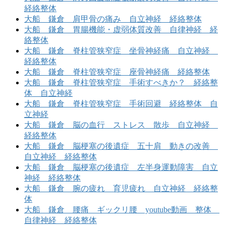
経絡整体
大船 鎌倉 肩甲骨の痛み 自立神経 経絡整体
大船 鎌倉 胃腸機能・虚弱体質改善 自律神経 経
絡整体
大船 鎌倉 脊柱管狭窄症 坐骨神経痛 自立神経
経絡整体
大船 鎌倉 脊柱管狭窄症 座骨神経痛 経絡整体
大船 鎌倉 脊柱管狭窄症 手術すべきか？ 経絡整
体 自立神経
大船 鎌倉 脊柱管狭窄症 手術回避 経絡整体 自
立神経
大船 鎌倉 脳の血行 ストレス 散歩 自立神経
経絡整体
大船 鎌倉 脳梗塞の後遺症 五十肩 動きの改善
自立神経 経絡整体
大船 鎌倉 脳梗塞の後遺症 左半身運動障害 自立
神経 経絡整体
大船 鎌倉 腕の疲れ 育児疲れ 自立神経 経絡整
体
大船 鎌倉 腰痛 ギックリ腰 youtube動画 整体
自律神経 経絡整体