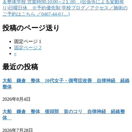
＆整体学校 営業時間:10:00～2１:00 (出張等による変動有
り)日曜日休 ※予約優先制 学校ブログ／アクセス／施術の
ご予約はこちら ／0467-44-0 […]
投稿のページ送り
固定ページ
1
固定ページ
2
»
最近の投稿
大船 鎌倉 整体 10代女子・側弯症改善 自律神経 経絡
整体
2026年8月4日
大船 鎌倉 整体 後頭部 首のコリ 自律神経 経絡整
体
2026年7月28日