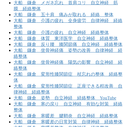
大船 鎌倉 メガネ忘れ 首肩コリ 自立神経 筋
膜 経絡整体
大船 鎌倉 五十肩 痛みが取れる 経絡 整体
大船 鎌倉 介護の疲れ 全身疲労 自律神経 経絡
整体
大船 鎌倉 介護の疲れ 自立神経 経絡整体
大船 鎌倉 体質 東洋医学 自立神経 経絡整体
大船 鎌倉 反り腰 膝関節痛 自立神経 経絡整体
大船 鎌倉 坐骨神経痛 姿勢の改善 自律神経 経
絡整体
大船 鎌倉 坐骨神経痛 陽気の影響 自立神経 経
絡整体
大船 鎌倉 変形性膝関節症 杖忘れの整体 経絡整
体
大船 鎌倉 変形性膝関節症 正座できる程改善 自
律神経 経絡整体
大船 鎌倉 姿勢 自立神経 経絡整体 YouTube
大船 鎌倉 寒の戻り 自立神経 有効な対策 経絡
整体
大船 鎌倉 寒暖差 腱鞘炎 自立神経 経絡整体
大船 鎌倉 寒暖差の日常対策 自律神経 経絡整体