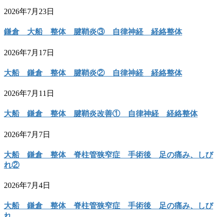
2026年7月23日
鎌倉 大船 整体 腱鞘炎③ 自律神経 経絡整体
2026年7月17日
大船 鎌倉 整体 腱鞘炎② 自律神経 経絡整体
2026年7月11日
大船 鎌倉 整体 腱鞘炎改善① 自律神経 経絡整体
2026年7月7日
大船 鎌倉 整体 脊柱管狭窄症 手術後 足の痛み、しび
れ②
2026年7月4日
大船 鎌倉 整体 脊柱管狭窄症 手術後 足の痛み、しび
れ