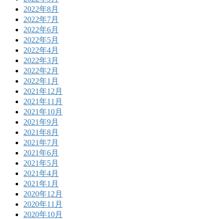
2022年8月
2022年7月
2022年6月
2022年5月
2022年4月
2022年3月
2022年2月
2022年1月
2021年12月
2021年11月
2021年10月
2021年9月
2021年8月
2021年7月
2021年6月
2021年5月
2021年4月
2021年1月
2020年12月
2020年11月
2020年10月