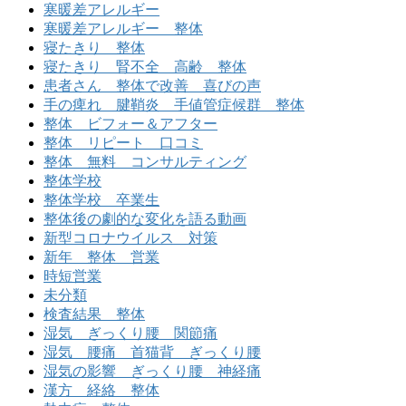
寒暖差アレルギー
寒暖差アレルギー 整体
寝たきり 整体
寝たきり 腎不全 高齢 整体
患者さん 整体で改善 喜びの声
手の痺れ 腱鞘炎 手値管症候群 整体
整体 ビフォー＆アフター
整体 リピート 口コミ
整体 無料 コンサルティング
整体学校
整体学校 卒業生
整体後の劇的な変化を語る動画
新型コロナウイルス 対策
新年 整体 営業
時短営業
未分類
検査結果 整体
湿気 ぎっくり腰 関節痛
湿気 腰痛 首猫背 ぎっくり腰
湿気の影響 ぎっくり腰 神経痛
漢方 経絡 整体