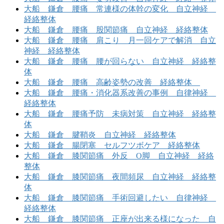
大船 鎌倉 腰痛 常連様の体幹の変化 自立神経
経絡整体
大船 鎌倉 腰痛 股関節痛 自立神経 経絡整体
大船 鎌倉 腰痛 肩こり 月一回ケアで解消 自立
神経 経絡整体
大船 鎌倉 腰痛 腰が回らない 自立神経 経絡整
体
大船 鎌倉 腰痛 高齢姿勢の改善 経絡整体
大船 鎌倉 腰痛・消化器系改善の事例 自律神経
経絡整体
大船 鎌倉 腰痛予防 未病対策 自立神経 経絡整
体
大船 鎌倉 腱鞘炎 自立神経 経絡整体
大船 鎌倉 腸閉塞 セルフツボケア 経絡整体
大船 鎌倉 膝関節痛 外反 O脚 自立神経 経絡
整体
大船 鎌倉 膝関節痛 夜間頻尿 自立神経 経絡整
体
大船 鎌倉 膝関節痛 手術回避したい 自律神経
経絡整体
大船 鎌倉 膝関節痛 正座が出来る様になった 自