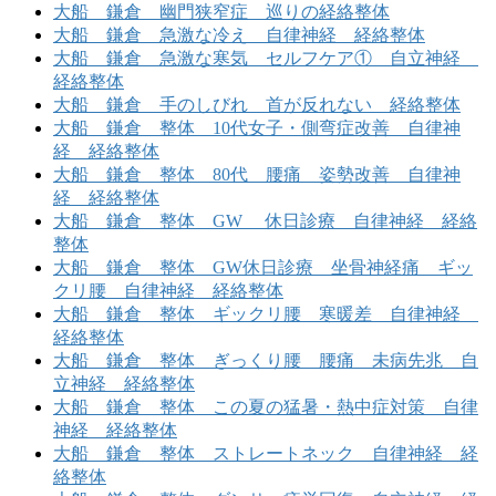
大船 鎌倉 幽門狭窄症 巡りの経絡整体
大船 鎌倉 急激な冷え 自律神経 経絡整体
大船 鎌倉 急激な寒気 セルフケア① 自立神経
経絡整体
大船 鎌倉 手のしびれ 首が反れない 経絡整体
大船 鎌倉 整体 10代女子・側弯症改善 自律神
経 経絡整体
大船 鎌倉 整体 80代 腰痛 姿勢改善 自律神
経 経絡整体
大船 鎌倉 整体 GW 休日診療 自律神経 経絡
整体
大船 鎌倉 整体 GW休日診療 坐骨神経痛 ギッ
クリ腰 自律神経 経絡整体
大船 鎌倉 整体 ギックリ腰 寒暖差 自律神経
経絡整体
大船 鎌倉 整体 ぎっくり腰 腰痛 未病先兆 自
立神経 経絡整体
大船 鎌倉 整体 この夏の猛暑・熱中症対策 自律
神経 経絡整体
大船 鎌倉 整体 ストレートネック 自律神経 経
絡整体