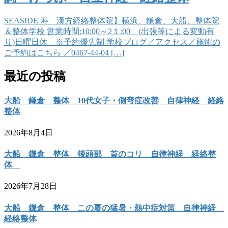
SEASIDE 寿 漢方経絡整体院】横浜、鎌倉、大船、整体院
＆整体学校 営業時間:10:00～2１:00 (出張等による変動有
り)日曜日休 ※予約優先制 学校ブログ／アクセス／施術の
ご予約はこちら ／0467-44-04 […]
最近の投稿
大船 鎌倉 整体 10代女子・側弯症改善 自律神経 経絡
整体
2026年8月4日
大船 鎌倉 整体 後頭部 首のコリ 自律神経 経絡整
体
2026年7月28日
大船 鎌倉 整体 この夏の猛暑・熱中症対策 自律神経
経絡整体