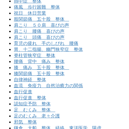
熱中症 整体
痛風 歩行困難 整体
祝日 休日営業
股関節痛 五十股 整体
肩こり ５０肩 喜びの声
肩こり 腰痛 喜びの声
肩こり 頭痛 喜びの声
育児の疲れ 手のしびれ 腰痛
胃、十二指腸、幽門狭窄症 整体
脊柱管狭窄症 整体
腰痛 背中 痛み 整体
膝 痛み 五十股 整体
膝関節痛 五十股 整体
自律神経 整体
血流 免疫力 自然治癒力の関係
血行促進
血行促進 整体
認知症予防 整体
足 むくみ 整体
足のむくみ 老々介護
邪気 整体
鎌倉 大船 整体 経絡 東洋医学 陽虚