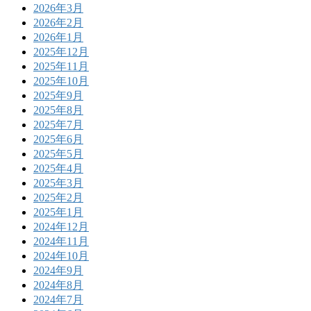
2026年3月
2026年2月
2026年1月
2025年12月
2025年11月
2025年10月
2025年9月
2025年8月
2025年7月
2025年6月
2025年5月
2025年4月
2025年3月
2025年2月
2025年1月
2024年12月
2024年11月
2024年10月
2024年9月
2024年8月
2024年7月