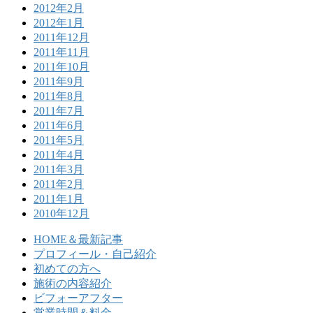
2012年2月
2012年1月
2011年12月
2011年11月
2011年10月
2011年9月
2011年8月
2011年7月
2011年6月
2011年5月
2011年4月
2011年3月
2011年2月
2011年1月
2010年12月
HOME＆最新記事
プロフィール・自己紹介
初めての方へ
施術の内容紹介
ビフォーアフター
営業時間＆料金