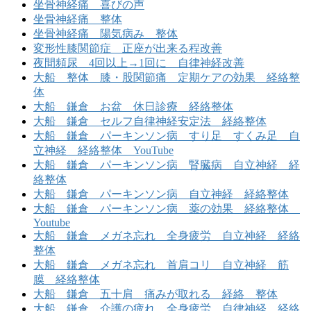
坐骨神経痛 喜びの声
坐骨神経痛 整体
坐骨神経痛 陽気病み 整体
変形性膝関節症 正座が出来る程改善
夜間頻尿 4回以上→1回に 自律神経改善
大船 整体 膝・股関節痛 定期ケアの効果 経絡整
体
大船 鎌倉 お盆 休日診療 経絡整体
大船 鎌倉 セルフ自律神経安定法 経絡整体
大船 鎌倉 パーキンソン病 すり足 すくみ足 自
立神経 経絡整体 YouTube
大船 鎌倉 パーキンソン病 腎臓病 自立神経 経
絡整体
大船 鎌倉 パーキンソン病 自立神経 経絡整体
大船 鎌倉 パーキンソン病 薬の効果 経絡整体
Youtube
大船 鎌倉 メガネ忘れ 全身疲労 自立神経 経絡
整体
大船 鎌倉 メガネ忘れ 首肩コリ 自立神経 筋
膜 経絡整体
大船 鎌倉 五十肩 痛みが取れる 経絡 整体
大船 鎌倉 介護の疲れ 全身疲労 自律神経 経絡