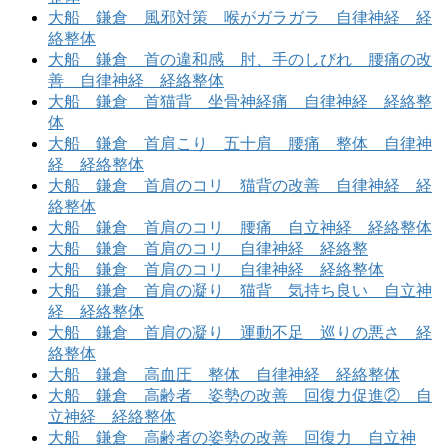
大船 鎌倉 風邪対策 喉がガラガラ 自律神経 経
絡整体
大船 鎌倉 首の違和感 肘、手のしびれ 腰痛の改
善 自律神経 経絡整体
大船 鎌倉 首猫背 坐骨神経痛 自律神経 経絡整
体
大船 鎌倉 首肩こり 五十肩 腰痛 整体 自律神
経 経絡整体
大船 鎌倉 首肩のコリ 猫背の改善 自律神経 経
絡整体
大船 鎌倉 首肩のコリ 腰痛 自立神経 経絡整体
大船 鎌倉 首肩のコリ 自律神経 経絡整
大船 鎌倉 首肩のコリ 自律神経 経絡整体
大船 鎌倉 首肩の凝り 猫背 気持ち良い 自立神
経 経絡整体
大船 鎌倉 首肩の凝り 運動不足 巡りの悪さ 経
絡整体
大船 鎌倉 高血圧 整体 自律神経 経絡整体
大船 鎌倉 高齢者 姿勢の改善 回復力促進② 自
立神経 経絡整体
大船 鎌倉 高齢者の姿勢の改善 回復力 自立神