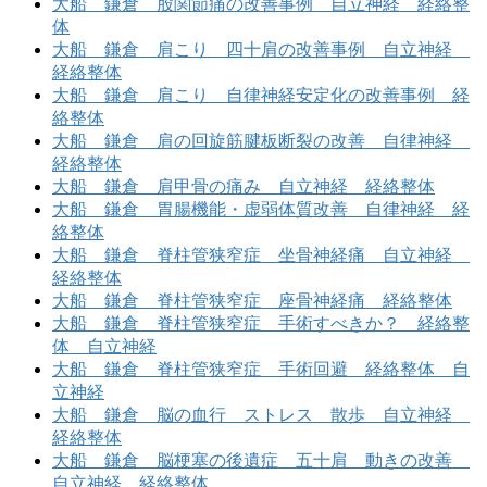
大船 鎌倉 股関節痛の改善事例 自立神経 経絡整
体
大船 鎌倉 肩こり 四十肩の改善事例 自立神経
経絡整体
大船 鎌倉 肩こり 自律神経安定化の改善事例 経
絡整体
大船 鎌倉 肩の回旋筋腱板断裂の改善 自律神経
経絡整体
大船 鎌倉 肩甲骨の痛み 自立神経 経絡整体
大船 鎌倉 胃腸機能・虚弱体質改善 自律神経 経
絡整体
大船 鎌倉 脊柱管狭窄症 坐骨神経痛 自立神経
経絡整体
大船 鎌倉 脊柱管狭窄症 座骨神経痛 経絡整体
大船 鎌倉 脊柱管狭窄症 手術すべきか？ 経絡整
体 自立神経
大船 鎌倉 脊柱管狭窄症 手術回避 経絡整体 自
立神経
大船 鎌倉 脳の血行 ストレス 散歩 自立神経
経絡整体
大船 鎌倉 脳梗塞の後遺症 五十肩 動きの改善
自立神経 経絡整体