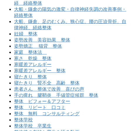
経 経絡整体
大船・鎌倉の陽気の激変・自律神経失調の改善事例・
経絡整体
大船、鎌倉、足のむくみ、狭心症、腰の圧迫骨折、自
律神経、経絡整体
妊婦 整体
姿勢改善 美容効果 整体
姿勢矯正 猫背 整体
家庭 整体法
寒さ 乾燥 整体
寒暖差アレルギー
寒暖差アレルギー 整体
寝たきり 整体
寝たきり 腎不全 高齢 整体
患者さん 整体で改善 喜びの声
手の痺れ 腱鞘炎 手値管症候群 整体
整体 ビフォー＆アフター
整体 リピート 口コミ
整体 無料 コンサルティング
整体学校
整体学校 卒業生