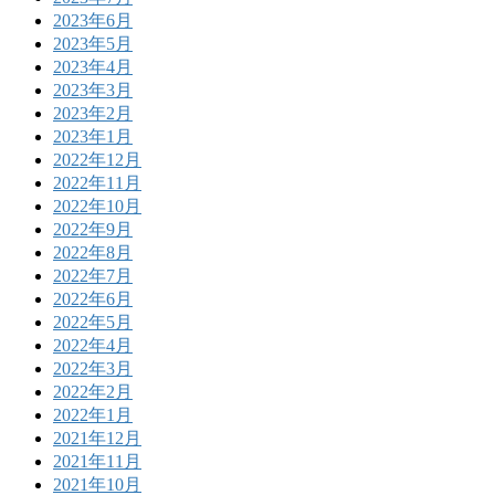
2023年6月
2023年5月
2023年4月
2023年3月
2023年2月
2023年1月
2022年12月
2022年11月
2022年10月
2022年9月
2022年8月
2022年7月
2022年6月
2022年5月
2022年4月
2022年3月
2022年2月
2022年1月
2021年12月
2021年11月
2021年10月