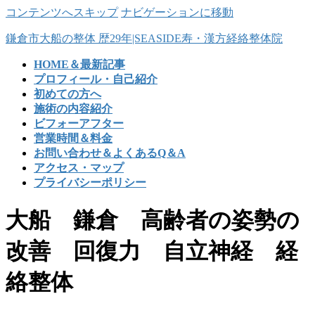
コンテンツへスキップ
ナビゲーションに移動
鎌倉市大船の整体 歴29年|SEASIDE寿・漢方経絡整体院
HOME＆最新記事
プロフィール・自己紹介
初めての方へ
施術の内容紹介
ビフォーアフター
営業時間＆料金
お問い合わせ＆よくあるQ＆A
アクセス・マップ
プライバシーポリシー
大船 鎌倉 高齢者の姿勢の
改善 回復力 自立神経 経
絡整体