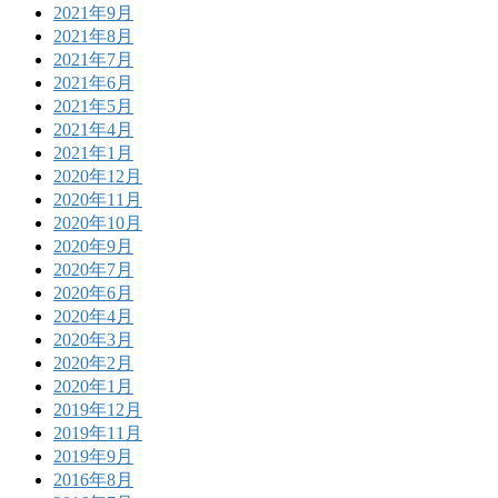
2021年9月
2021年8月
2021年7月
2021年6月
2021年5月
2021年4月
2021年1月
2020年12月
2020年11月
2020年10月
2020年9月
2020年7月
2020年6月
2020年4月
2020年3月
2020年2月
2020年1月
2019年12月
2019年11月
2019年9月
2016年8月