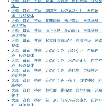
大船 鎌倉 整体 腰痛 高齢者 自律神経 経絡整
体
大船 鎌倉 整体 腸閉塞 検査異常なし 自律神
経 経絡整体
大船 鎌倉 整体 膝関節痛 歩行辛い 自律神経
経絡整体
大船 鎌倉 整体 血行不良 夏の疲れ 自律神経
経絡整体
大船 鎌倉 整体 起立性調整障害 自律神経 経絡
整体
大船 鎌倉 整体 足のむくみ 歩けない 自律神
経 経絡整体
大船 鎌倉 整体 足のむくみ 水の溜まり 自立神
経 経絡整体
大船 鎌倉 整体 足のむくみ 膀胱炎 自律神経
経絡整体
大船 鎌倉 整体 足のむくみ・張り 自律神経 経
絡整体
大船 鎌倉 整体 頚椎症 舌痛症 自律神経 経絡
整体
大船 鎌倉 整体 首、肩、前かがみの疲れ 自律神
経 経絡整体