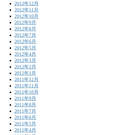
2012年12月
2012年11月
2012年10月
2012年9月
2012年8月
2012年7月
2012年6月
2012年5月
2012年4月
2012年3月
2012年2月
2012年1月
2011年12月
2011年11月
2011年10月
2011年9月
2011年8月
2011年7月
2011年6月
2011年5月
2011年4月