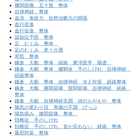
膝関節痛 五十股 整体
自律神経 整体
血流 免疫力 自然治癒力の関係
血行促進
血行促進 整体
認知症予防 整体
足 むくみ 整体
足のむくみ 老々介護
邪気 整体
鎌倉 大船 整体 経絡 東洋医学 陽虚
鎌倉 大船 整体 腱鞘炎 手のしびれ 自律神経
経絡整体
鎌倉 大船 整体 自律神経 冷え対策 経絡整体
鎌倉 大船 膝関節痛 股関節痛 自律神経 経絡
整体
鎌倉 大船 自律神経失調 頭のもやもや 整体
陽気の変わり目 胃腸の不調 げっぷ
陽気病み 膝関節痛 整体
頚椎症 手のしびれ
頚椎症 手のしびれ 首が反れない 経絡 整体
風邪対策 整体