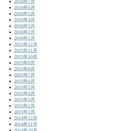
2016年7月
2016年6月
2016年5月
2016年4月
2016年3月
2016年2月
2016年1月
2015年12月
2015年11月
2015年10月
2015年9月
2015年8月
2015年7月
2015年6月
2015年5月
2015年4月
2015年3月
2015年2月
2015年1月
2014年12月
2014年11月
2014年10月