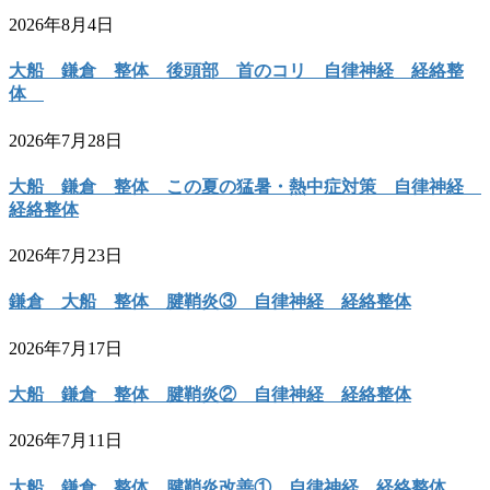
2026年8月4日
大船 鎌倉 整体 後頭部 首のコリ 自律神経 経絡整
体
2026年7月28日
大船 鎌倉 整体 この夏の猛暑・熱中症対策 自律神経
経絡整体
2026年7月23日
鎌倉 大船 整体 腱鞘炎③ 自律神経 経絡整体
2026年7月17日
大船 鎌倉 整体 腱鞘炎② 自律神経 経絡整体
2026年7月11日
大船 鎌倉 整体 腱鞘炎改善① 自律神経 経絡整体