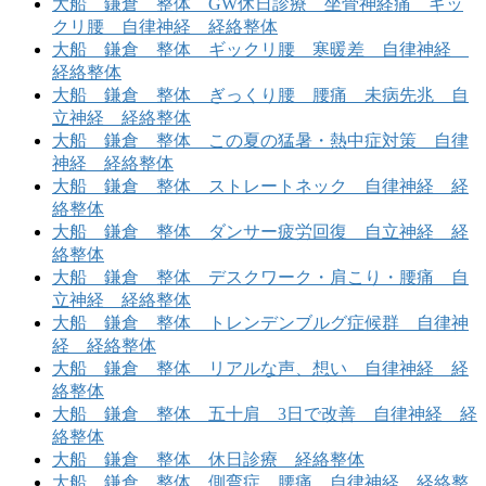
大船 鎌倉 整体 GW休日診療 坐骨神経痛 ギッ
クリ腰 自律神経 経絡整体
大船 鎌倉 整体 ギックリ腰 寒暖差 自律神経
経絡整体
大船 鎌倉 整体 ぎっくり腰 腰痛 未病先兆 自
立神経 経絡整体
大船 鎌倉 整体 この夏の猛暑・熱中症対策 自律
神経 経絡整体
大船 鎌倉 整体 ストレートネック 自律神経 経
絡整体
大船 鎌倉 整体 ダンサー疲労回復 自立神経 経
絡整体
大船 鎌倉 整体 デスクワーク・肩こり・腰痛 自
立神経 経絡整体
大船 鎌倉 整体 トレンデンブルグ症候群 自律神
経 経絡整体
大船 鎌倉 整体 リアルな声、想い 自律神経 経
絡整体
大船 鎌倉 整体 五十肩 3日で改善 自律神経 経
絡整体
大船 鎌倉 整体 休日診療 経絡整体
大船 鎌倉 整体 側弯症 腰痛 自律神経 経絡整