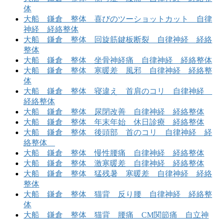
体
大船 鎌倉 整体 喜びのツーショットカット 自律
神経 経絡整体
大船 鎌倉 整体 回旋筋鍵板断裂 自律神経 経絡
整体
大船 鎌倉 整体 坐骨神経痛 自律神経 経絡整体
大船 鎌倉 整体 寒暖差 風邪 自律神経 経絡整
体
大船 鎌倉 整体 寝違え 首肩のコリ 自律神経
経絡整体
大船 鎌倉 整体 尿閉改善 自律神経 経絡整体
大船 鎌倉 整体 年末年始 休日診療 経絡整体
大船 鎌倉 整体 後頭部 首のコリ 自律神経 経
絡整体
大船 鎌倉 整体 慢性腰痛 自律神経 経絡整体
大船 鎌倉 整体 激寒暖差 自律神経 経絡整体
大船 鎌倉 整体 猛残暑 寒暖差 自律神経 経絡
整体
大船 鎌倉 整体 猫背 反り腰 自律神経 経絡整
体
大船 鎌倉 整体 猫背 腰痛 CM関節痛 自立神