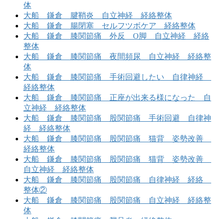
体
大船 鎌倉 腱鞘炎 自立神経 経絡整体
大船 鎌倉 腸閉塞 セルフツボケア 経絡整体
大船 鎌倉 膝関節痛 外反 O脚 自立神経 経絡
整体
大船 鎌倉 膝関節痛 夜間頻尿 自立神経 経絡整
体
大船 鎌倉 膝関節痛 手術回避したい 自律神経
経絡整体
大船 鎌倉 膝関節痛 正座が出来る様になった 自
立神経 経絡整体
大船 鎌倉 膝関節痛 股関節痛 手術回避 自律神
経 経絡整体
大船 鎌倉 膝関節痛 股関節痛 猫背 姿勢改善
経絡整体
大船 鎌倉 膝関節痛 股関節痛 猫背 姿勢改善
自立神経 経絡整体
大船 鎌倉 膝関節痛 股関節痛 自律神経 経絡
整体②
大船 鎌倉 膝関節痛 股関節痛 自立神経 経絡整
体