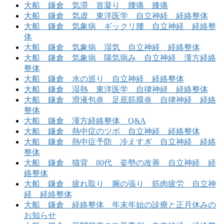
大船 鎌倉 気滞 首凝り 腰痛 膝痛
大船 鎌倉 気虚 東洋医学 自立神経 経絡整体
大船 鎌倉 気象病 ギックリ腰 自立神経 経絡整
体
大船 鎌倉 気象病 湿気 自立神経 経絡整体
大船 鎌倉 気象病 陽気病み 自立神経 漢方経絡
整体
大船 鎌倉 水の巡り 自立神経 経絡整体
大船 鎌倉 湿熱 東洋医学 自律神経 経絡整体
大船 鎌倉 滑液包炎 足底筋膜炎 自律神経 経絡
整体
大船 鎌倉 漢方経絡整体 Q&A
大船 鎌倉 熱中症のツボ 自立神経 経絡整体
大船 鎌倉 熱中症予防 冷えすぎ 自立神経 経絡
整体
大船 鎌倉 猫背 80代 姿勢の改善 自立神経 経
絡整体
大船 鎌倉 疲れ取り 腕の張り 筋肉疲労 自立神
経 経絡整体
大船 鎌倉 経絡整体 年末年始の診療と正月休みの
お知らせ