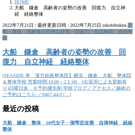
HOME
大船 鎌倉 高齢者の姿勢の改善 回復力 自立神
経 経絡整体
2022年7月21日
/ 最終更新日時 :
2022年7月25日
sskotobukiss
大
船 鎌倉 高齢者の姿勢の改善 回復力 自立神経 経絡整
体
大船 鎌倉 高齢者の姿勢の改善 回
復力 自立神経 経絡整体
[SEASIDE 寿 漢方経絡整体院】横浜、鎌倉、大船、整体院
＆整体学校 営業時間:10:00～2１:00 (出張等による変動有
り)日曜日休 ※予約優先制 学校ブログ／アクセス／施術の
ご予約はこちら ／0467-44-0 […]
最近の投稿
大船 鎌倉 整体 10代女子・側弯症改善 自律神経 経絡
整体