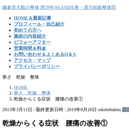
コ
ナ
鎌倉市大船の整体 歴29年|SEASIDE寿・漢方経絡整体院
ン
ビ
HOME＆最新記事
テ
ゲ
プロフィール・自己紹介
ン
ー
初めての方へ
ツ
シ
施術の内容紹介
へ
ョ
ビフォーアフター
ス
ン
営業時間＆料金
キ
に
お問い合わせ＆よくあるQ＆A
ッ
移
アクセス・マップ
プ
動
プライバシーポリシー
寒さ 乾燥 整体
HOME
寒さ 乾燥 整体
乾燥からくる症状 腰痛の改善①
2013年3月11日
/ 最終更新日時 :
2019年8月20日
sskotobukiss
寒
乾燥からくる症状 腰痛の改善①