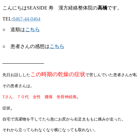
こんにちはSEASIDE 寿 漢方経絡整体院の
高橋
です。
TEL:
0467-44-0464
○ 道順は
こちら
○ 患者さんの感想は
こちら
————————–
この時期の乾燥の症状
先日お話しした
で苦しんでいた患者さんが私
その患者さんは。
。
Tさん、７０代 女性 腰痛 坐骨神経痛
。
症状
自宅で洗濯物を干してたら急にお尻から右足太ももに痛みが走った。
それから立ってられなくなり横になっても取れない。