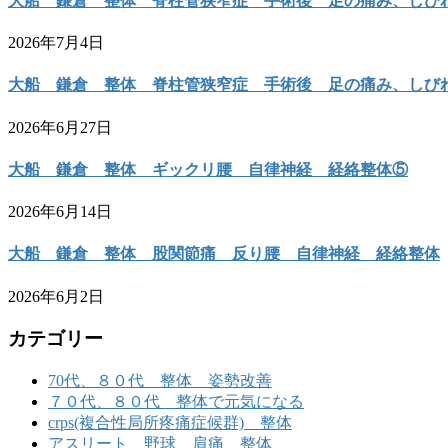
大船 鎌倉 整体 脊柱管狭窄症 手術後 足の痛み、しび
2026年7月4日
大船 鎌倉 整体 脊柱管狭窄症 手術後 足の痛み、しび
2026年6月27日
大船 鎌倉 整体 ギックリ腰 自律神経 経絡整体⑤
2026年6月14日
大船 鎌倉 整体 股関節痛 反り腰 自律神経 経絡整体
2026年6月2日
カテゴリー
70代、８０代 整体 姿勢改善
７０代、８０代 整体で元気になる
crps(複合性局所疼痛症候群) 整体
アスリート 野球 肩痛 整体