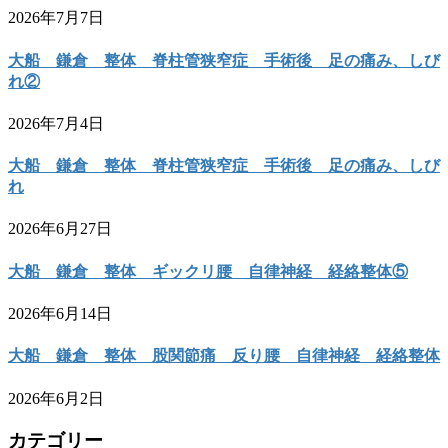
2026年7月7日
大船 鎌倉 整体 脊柱管狭窄症 手術後 足の痛み、しび
れ②
2026年7月4日
大船 鎌倉 整体 脊柱管狭窄症 手術後 足の痛み、しび
れ
2026年6月27日
大船 鎌倉 整体 ギックリ腰 自律神経 経絡整体⑤
2026年6月14日
大船 鎌倉 整体 股関節痛 反り腰 自律神経 経絡整体
2026年6月2日
カテゴリー