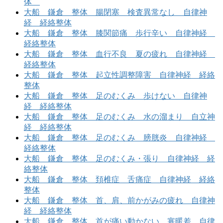
体
大船 鎌倉 整体 腸閉塞 検査異常なし 自律神
経 経絡整体
大船 鎌倉 整体 膝関節痛 歩行辛い 自律神経
経絡整体
大船 鎌倉 整体 血行不良 夏の疲れ 自律神経
経絡整体
大船 鎌倉 整体 起立性調整障害 自律神経 経絡
整体
大船 鎌倉 整体 足のむくみ 歩けない 自律神
経 経絡整体
大船 鎌倉 整体 足のむくみ 水の溜まり 自立神
経 経絡整体
大船 鎌倉 整体 足のむくみ 膀胱炎 自律神経
経絡整体
大船 鎌倉 整体 足のむくみ・張り 自律神経 経
絡整体
大船 鎌倉 整体 頚椎症 舌痛症 自律神経 経絡
整体
大船 鎌倉 整体 首、肩、前かがみの疲れ 自律神
経 経絡整体
大船 鎌倉 整体 首が痛い動かない 寒暖差 自律