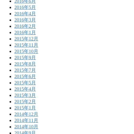
2016年6月
2016年5月
2016年4月
2016年3月
2016年2月
2016年1月
2015年12月
2015年11月
2015年10月
2015年9月
2015年8月
2015年7月
2015年6月
2015年5月
2015年4月
2015年3月
2015年2月
2015年1月
2014年12月
2014年11月
2014年10月
2014年9月