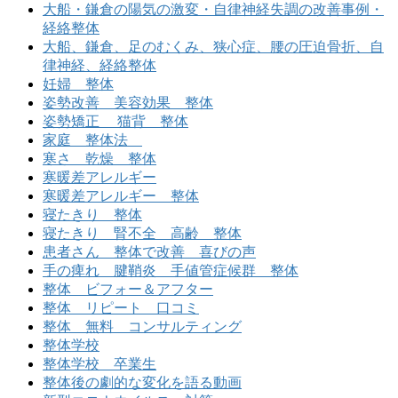
大船・鎌倉の陽気の激変・自律神経失調の改善事例・
経絡整体
大船、鎌倉、足のむくみ、狭心症、腰の圧迫骨折、自
律神経、経絡整体
妊婦 整体
姿勢改善 美容効果 整体
姿勢矯正 猫背 整体
家庭 整体法
寒さ 乾燥 整体
寒暖差アレルギー
寒暖差アレルギー 整体
寝たきり 整体
寝たきり 腎不全 高齢 整体
患者さん 整体で改善 喜びの声
手の痺れ 腱鞘炎 手値管症候群 整体
整体 ビフォー＆アフター
整体 リピート 口コミ
整体 無料 コンサルティング
整体学校
整体学校 卒業生
整体後の劇的な変化を語る動画