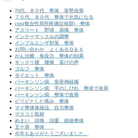
70代、８０代 整体 姿勢改善
７０代、８０代 整体で元気になる
crps(複合性局所疼痛症候群) 整体
アスリート 野球 肩痛 整体
インナーマッスルの調整
インフルエンザ対策 整体
お問い合わせ よくあるＱ＆Ａ
がん治療 免疫力 整体の効果
ギックリ腰 腰痛 喜びの声
ゴルフ 整体
ダイエット 整体
パーキンソン病 坐骨神経痛
パーキンソン病 手のしびれ 整体で改善
パーキンソン病 整体で改善
ピリピとした痛み 整体
マイ整体体操法 自力整体
マスコミ取材
めまい 頭痛 頭重 経絡整体
五十肩 整体
今年もありがとうございました。