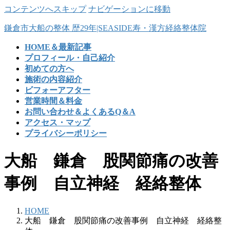
コンテンツへスキップ
ナビゲーションに移動
鎌倉市大船の整体 歴29年|SEASIDE寿・漢方経絡整体院
HOME＆最新記事
プロフィール・自己紹介
初めての方へ
施術の内容紹介
ビフォーアフター
営業時間＆料金
お問い合わせ＆よくあるQ＆A
アクセス・マップ
プライバシーポリシー
大船 鎌倉 股関節痛の改善
事例 自立神経 経絡整体
HOME
大船 鎌倉 股関節痛の改善事例 自立神経 経絡整