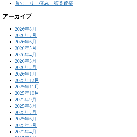
首のこり、痛み 顎関節症
アーカイブ
2026年8月
2026年7月
2026年6月
2026年5月
2026年4月
2026年3月
2026年2月
2026年1月
2025年12月
2025年11月
2025年10月
2025年9月
2025年8月
2025年7月
2025年6月
2025年5月
2025年4月