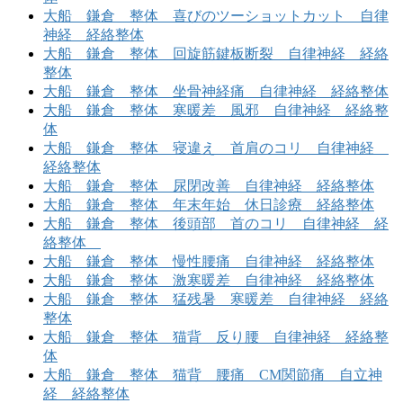
大船 鎌倉 整体 喜びのツーショットカット 自律
神経 経絡整体
大船 鎌倉 整体 回旋筋鍵板断裂 自律神経 経絡
整体
大船 鎌倉 整体 坐骨神経痛 自律神経 経絡整体
大船 鎌倉 整体 寒暖差 風邪 自律神経 経絡整
体
大船 鎌倉 整体 寝違え 首肩のコリ 自律神経
経絡整体
大船 鎌倉 整体 尿閉改善 自律神経 経絡整体
大船 鎌倉 整体 年末年始 休日診療 経絡整体
大船 鎌倉 整体 後頭部 首のコリ 自律神経 経
絡整体
大船 鎌倉 整体 慢性腰痛 自律神経 経絡整体
大船 鎌倉 整体 激寒暖差 自律神経 経絡整体
大船 鎌倉 整体 猛残暑 寒暖差 自律神経 経絡
整体
大船 鎌倉 整体 猫背 反り腰 自律神経 経絡整
体
大船 鎌倉 整体 猫背 腰痛 CM関節痛 自立神
経 経絡整体