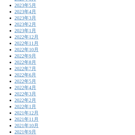
2023年5月
2023年4月
2023年3月
2023年2月
2023年1月
2022年12月
2022年11月
2022年10月
2022年9月
2022年8月
2022年7月
2022年6月
2022年5月
2022年4月
2022年3月
2022年2月
2022年1月
2021年12月
2021年11月
2021年10月
2021年9月