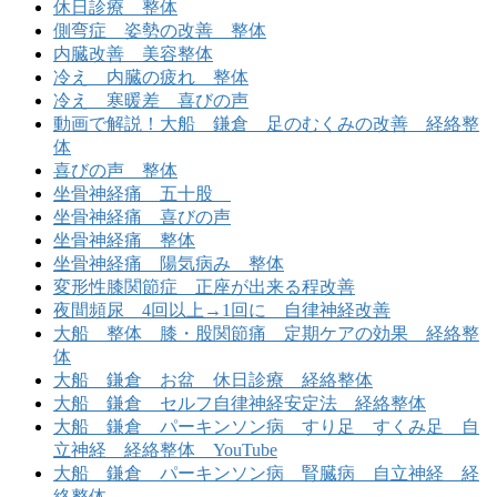
休日診療 整体
側弯症 姿勢の改善 整体
内臓改善 美容整体
冷え 内臓の疲れ 整体
冷え 寒暖差 喜びの声
動画で解説！大船 鎌倉 足のむくみの改善 経絡整
体
喜びの声 整体
坐骨神経痛 五十股
坐骨神経痛 喜びの声
坐骨神経痛 整体
坐骨神経痛 陽気病み 整体
変形性膝関節症 正座が出来る程改善
夜間頻尿 4回以上→1回に 自律神経改善
大船 整体 膝・股関節痛 定期ケアの効果 経絡整
体
大船 鎌倉 お盆 休日診療 経絡整体
大船 鎌倉 セルフ自律神経安定法 経絡整体
大船 鎌倉 パーキンソン病 すり足 すくみ足 自
立神経 経絡整体 YouTube
大船 鎌倉 パーキンソン病 腎臓病 自立神経 経
絡整体