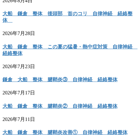
2026年8月4日
大船 鎌倉 整体 後頭部 首のコリ 自律神経 経絡整
体
2026年7月28日
大船 鎌倉 整体 この夏の猛暑・熱中症対策 自律神経
経絡整体
2026年7月23日
鎌倉 大船 整体 腱鞘炎③ 自律神経 経絡整体
2026年7月17日
大船 鎌倉 整体 腱鞘炎② 自律神経 経絡整体
2026年7月11日
大船 鎌倉 整体 腱鞘炎改善① 自律神経 経絡整体