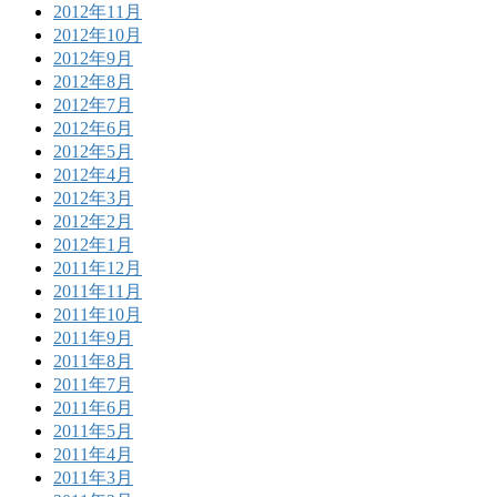
2012年11月
2012年10月
2012年9月
2012年8月
2012年7月
2012年6月
2012年5月
2012年4月
2012年3月
2012年2月
2012年1月
2011年12月
2011年11月
2011年10月
2011年9月
2011年8月
2011年7月
2011年6月
2011年5月
2011年4月
2011年3月