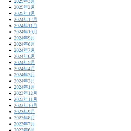
2025年3月
2025年2月
2025年1月
2024年12月
2024年11月
2024年10月
2024年9月
2024年8月
2024年7月
2024年6月
2024年5月
2024年4月
2024年3月
2024年2月
2024年1月
2023年12月
2023年11月
2023年10月
2023年9月
2023年8月
2023年7月
2023年6月