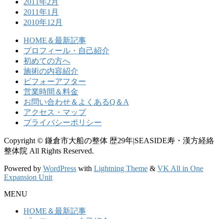
2011年2月
2011年1月
2010年12月
HOME＆最新記事
プロフィール・自己紹介
初めての方へ
施術の内容紹介
ビフォーアフター
営業時間＆料金
お問い合わせ＆よくあるQ＆A
アクセス・マップ
プライバシーポリシー
Copyright © 鎌倉市大船の整体 歴29年|SEASIDE寿・漢方経絡
整体院 All Rights Reserved.
Powered by
WordPress
with
Lightning Theme
&
VK All in One
Expansion Unit
MENU
HOME＆最新記事