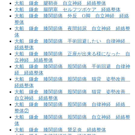
大船 鎌倉 腱鞘炎 自立神経 経絡整体
大船 鎌倉 腸閉塞 セルフツボケア 経絡整体
大船 鎌倉 膝関節痛 外反 O脚 自立神経 経絡
整体
大船 鎌倉 膝関節痛 夜間頻尿 自立神経 経絡整
体
大船 鎌倉 膝関節痛 手術回避したい 自律神経
経絡整体
大船 鎌倉 膝関節痛 正座が出来る様になった 自
立神経 経絡整体
大船 鎌倉 膝関節痛 股関節痛 手術回避 自律神
経 経絡整体
大船 鎌倉 膝関節痛 股関節痛 猫背 姿勢改善
経絡整体
大船 鎌倉 膝関節痛 股関節痛 猫背 姿勢改善
自立神経 経絡整体
大船 鎌倉 膝関節痛 股関節痛 自律神経 経絡
整体②
大船 鎌倉 膝関節痛 股関節痛 自立神経 経絡整
体
大船 鎌倉 膝関節痛 鵞足炎 経絡整体